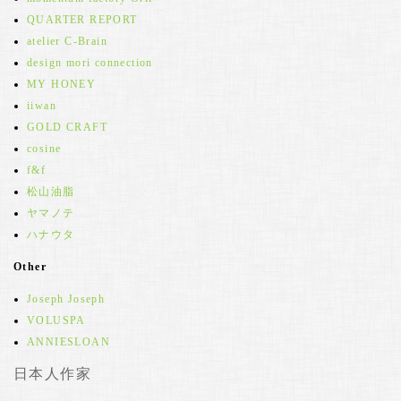
QUARTER REPORT
atelier C-Brain
design mori connection
MY HONEY
iiwan
GOLD CRAFT
cosine
f&f
松山油脂
ヤマノテ
ハナウタ
Other
Joseph Joseph
VOLUSPA
ANNIESLOAN
日本人作家