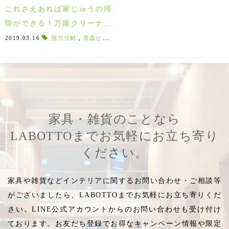
これさえあれば家じゅうの掃
除ができる！万能クリーナー
で時短お掃除！
2019.03.16
強力分解
,
青森ヒバ
,
防虫効果
,
ヒバ
,
抗菌効果
,
GREEN 
家具・雑貨のことなら
LABOTTOまでお気軽にお立ち寄り
ください。
家具や雑貨などインテリアに関するお問い合わせ・ご相談等
がございましたら、LABOTTOまでお気軽にお立ち寄りくだ
さい。LINE公式アカウントからのお問い合わせも受け付け
ております。お友だち登録でお得なキャンペーン情報や限定