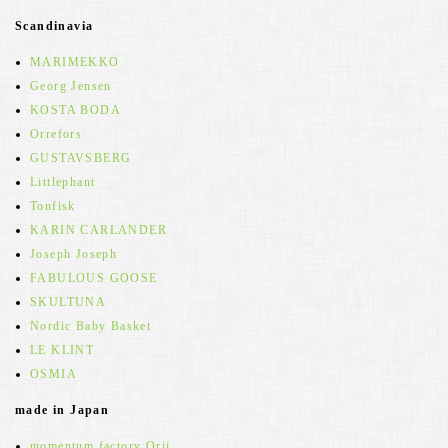
Scandinavia
MARIMEKKO
Georg Jensen
KOSTA BODA
Orrefors
GUSTAVSBERG
Littlephant
Tonfisk
KARIN CARLANDER
Joseph Joseph
FABULOUS GOOSE
SKULTUNA
Nordic Baby Basket
LE KLINT
OSMIA
made in Japan
momentum factory Orii