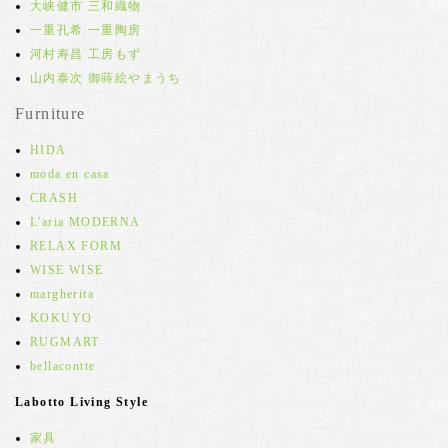
大峡健市 三和織物
一重孔希 一重陶房
河村寿昌 工房もず
山内泰次 御蒔絵やまうち
Furniture
HIDA
moda en casa
CRASH
L'aria MODERNA
RELAX FORM
WISE WISE
margherita
KOKUYO
RUGMART
bellacontte
Labotto Living Style
家具