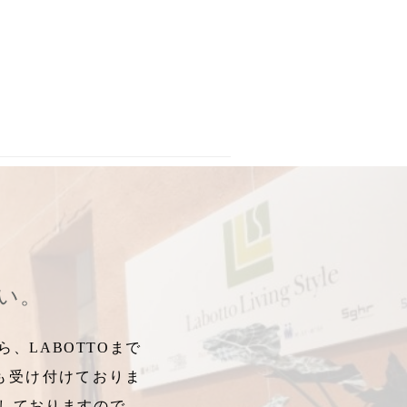
,
ガレットクッキー
ガラスピンブローチ
,
2023年ホワイトデー
,
iriser
,
イリゼ
,
小高区
,
2023ホワイトデー
,
ていてつ
,
南相馬
,
ローズヒ
,
アン
さい。
、LABOTTOまで
も受け付けておりま
しておりますので、