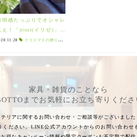
透明感たっぷりでオシャレ
見え！「iriser(イリゼ)」の
ガラスアクセサリーは福島
ローズハンドクリーム
020.11.28
クリスマスの贈り物
,
ガレット
,
,
ラ・トリニテーヌ
おだかうめ
,
ピンブローチ
,
マリメッコ靴下
,
小高梅
,
限定♪
家具・雑貨のことなら
BOTTOまでお気軽にお立ち寄りくだ
テリアに関するお問い合わせ・ご相談等がございましたら
りください。LINE公式アカウントからのお問い合わせ
でお得なキャンペーン情報や限定クーポンも不定期で配信