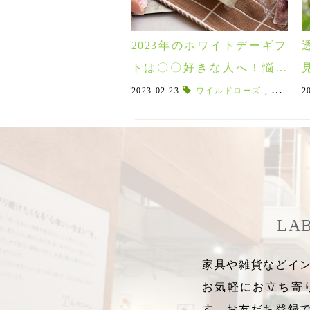
2023年のホワイトデーギフ
トは〇〇好きな人へ！悩ま
ず選べる10選♪
2023.02.23
ワイルドローズ
,
ワイルド
2
LA
家具や雑貨などイン
お気軽にお立ち寄
す。お友だち登録