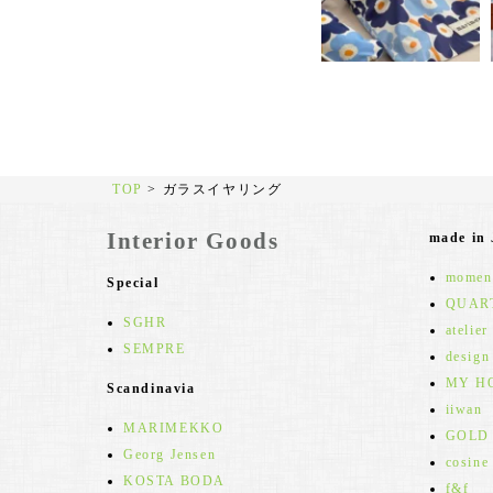
TOP
>
ガラスイヤリング
Interior Goods
made in
moment
Special
QUAR
SGHR
atelier
SEMPRE
design
MY H
Scandinavia
iiwan
MARIMEKKO
GOLD
Georg Jensen
cosine
KOSTA BODA
f&f