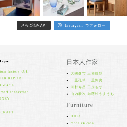
さらに読み込む
Instagram でフォロー
日本人作家
 Japan
um factory Orii
大峡健市 三和織物
TER REPORT
一重孔希 一重陶房
 C-Brain
河村寿昌 工房もず
 mori connection
山内泰次 御蒔絵やまうち
ONEY
Furniture
 CRAFT
HIDA
moda en casa