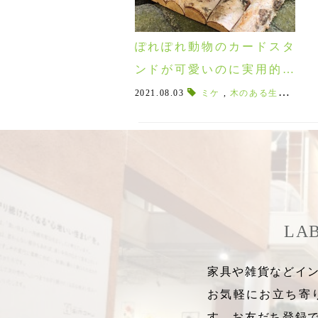
ぽれぽれ動物のカードスタ
ンドが可愛いのに実用的！
動物モチーフの木製カード
2021.08.03
ミケ
,
木のある生活
,
猫好
スタンド♪
LA
家具や雑貨などイン
お気軽にお立ち寄
す。お友だち登録