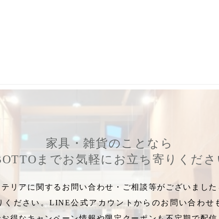
き
,
犬好き
,
カードスタンド
,
バク
,
ハチワレ
,
ヒツジ
,
アニマルアイ
家具・雑貨のことなら
BOTTOまでお気軽にお立ち寄りくだ
テリアに関するお問い合わせ・ご相談等がございましたら
りください。LINE公式アカウントからのお問い合わせ
でお得なキャンペーン情報や限定クーポンも不定期で配信