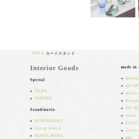
TOP
>
カードスタンド
Interior Goods
made in
moment
Special
QUAR
SGHR
atelier
SEMPRE
design
MY H
Scandinavia
iiwan
MARIMEKKO
GOLD
Georg Jensen
cosine
KOSTA BODA
f&f