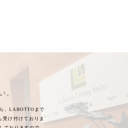
テム
,
ゾウ
,
アニマル雑貨
,
動物モチーフ
,
ホワイトインテリア
,
ナチュ
さい。
、LABOTTOまで
も受け付けておりま
しておりますので、