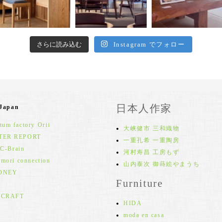
さらに読み込む
Instagram でフォロー
日本人作家
 Japan
um factory Orii
大峡健市 三和織物
TER REPORT
一重孔希 一重陶房
 C-Brain
河村寿昌 工房もず
 mori connection
山内泰次 御蒔絵やまうち
ONEY
Furniture
 CRAFT
HIDA
moda en casa