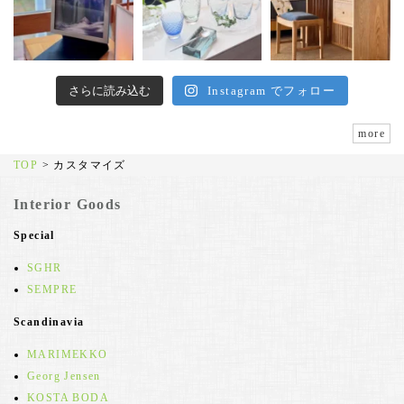
さらに読み込む
Instagram でフォロー
more
TOP
>
カスタマイズ
Interior Goods
Special
SGHR
SEMPRE
Scandinavia
MARIMEKKO
Georg Jensen
KOSTA BODA