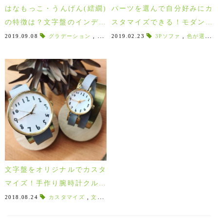
はなもっこ・うんげん(繧繝)
パーツを選んで自分好みにカ
の特徴は？文字盤のインデッ
スタマイズできる！モダンス
クスでグラデーションを取り
タイルソファ『Plate Sofa』
2019.09.08
グラデーション
,
伝統的
2019.02.23
,
伝統技法
,
ベルト交換
3Pソファ
,
,
色が選べる
銀箔
,
和
入れた腕時計！
文字盤をオリジナルでカスタ
マイズ！手作り腕時計クルチ
ュアン！
2018.08.24
カスタマイズ
,
文字盤
,
セミオーダー
,
フルオーダー
,
ユニ