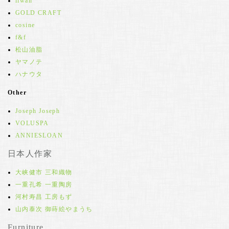
iiwan
GOLD CRAFT
cosine
f&f
松山油脂
ヤマノテ
ハナウタ
Other
Joseph Joseph
VOLUSPA
ANNIESLOAN
日本人作家
大峡健市 三和織物
一重孔希 一重陶房
河村寿昌 工房もず
山内泰次 御蒔絵やまうち
Furniture