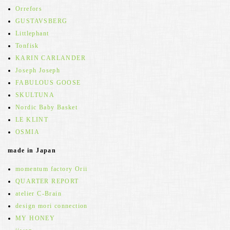
Orrefors
GUSTAVSBERG
Littlephant
Tonfisk
KARIN CARLANDER
Joseph Joseph
FABULOUS GOOSE
SKULTUNA
Nordic Baby Basket
LE KLINT
OSMIA
made in Japan
momentum factory Orii
QUARTER REPORT
atelier C-Brain
design mori connection
MY HONEY