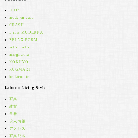
HIDA
moda en casa
CRASH
L'aria MODERNA
RELAX FORM
WISE WISE
margherita
KOKUYO
RUGMART
bellacontte
Labotto Living Style
家具
雑貨
食器
求人情報
アクセス
家具配送