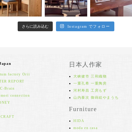
さらに読み込む
Instagram でフォロー
日本人作家
 Japan
um factory Orii
大峡健市 三和織物
TER REPORT
一重孔希 一重陶房
 C-Brain
河村寿昌 工房もず
 mori connection
山内泰次 御蒔絵やまうち
ONEY
Furniture
 CRAFT
HIDA
moda en casa