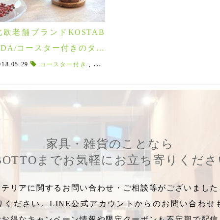
北欧老舗ブランドKOSTAB
ODA/コースター付きのタン
ブラー型マグ♪「BRUK(ブ
レンジ
018.05.29
,
グラナイトグリーン
コースター付き
,
,
オーブンOK
オーブン可
,
,
電子レンジ使用可
北欧の自然
,
27㎝
,
,
オーブン
食器好
ルック)」
家具・雑貨のことなら
BOTTOまでお気軽にお立ち寄りくだ
テリアに関するお問い合わせ・ご相談等がございましたら
りください。LINE公式アカウントからのお問い合わせ
でお得なキャンペーン情報や限定クーポンも不定期で配信