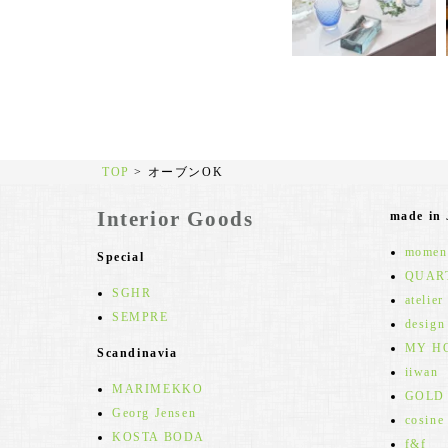
TOP
>
オーブンOK
Interior Goods
made in
moment
Special
QUAR
SGHR
atelier
SEMPRE
design
MY H
Scandinavia
iiwan
MARIMEKKO
GOLD
Georg Jensen
cosine
KOSTA BODA
f&f