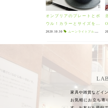
オンブリアのプレートとボ
ウル！カラーとサイズを比
べてみた♪使い勝手が良いの
2020.10.30
ムーンライトブルー
,
電子
2
はどっち？
LA
家具や雑貨などイン
お気軽にお立ち寄
す。お友だち登録