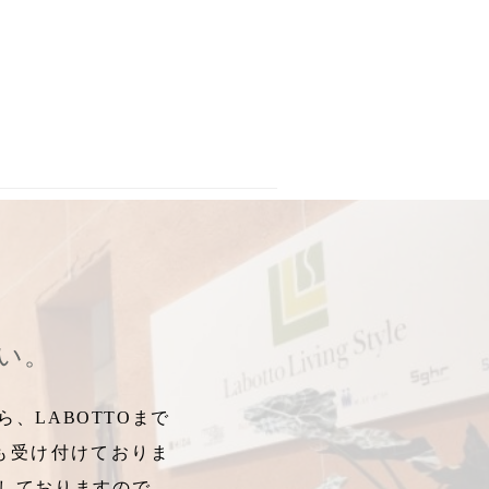
OK
き
,
,
22㎝
取っ手無し
,
アジア料理
,
コースター付きマグ
,
15㎝
,
へいまきこ
,
電子レンジOK
,
12.5㎝
,
弊真紀子
,
食洗器OK
,
スキャ
,
オ
さい。
、LABOTTOまで
も受け付けておりま
しておりますので、