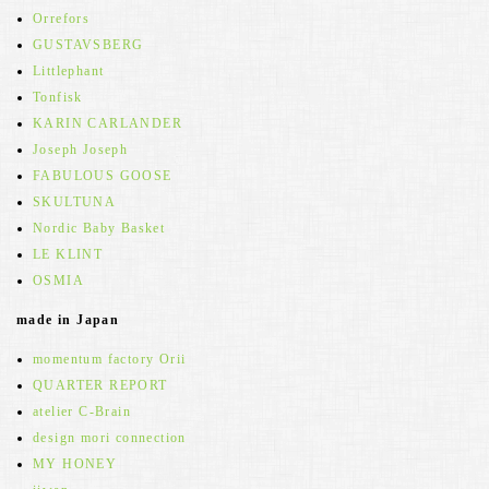
Orrefors
GUSTAVSBERG
Littlephant
Tonfisk
KARIN CARLANDER
Joseph Joseph
FABULOUS GOOSE
SKULTUNA
Nordic Baby Basket
LE KLINT
OSMIA
made in Japan
momentum factory Orii
QUARTER REPORT
atelier C-Brain
design mori connection
MY HONEY