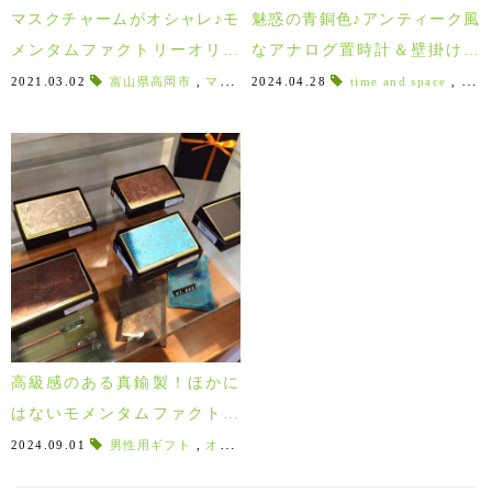
マスクチャームがオシャレ♪モ
魅惑の青銅色♪アンティーク風
メンタムファクトリーオリイ
なアナログ置時計＆壁掛け時
の真鍮アクセサリー！
計！モメンタムファクトリー
2021.03.02
富山県高岡市
,
マスクチャーム
2024.04.28
,
大人の嗜み
time and space
,
コロナ渦
,
,
オリ
マ
折井
高級感のある真鍮製！ほかに
はないモメンタムファクトリ
ーOriiの名刺入れ
2024.09.01
男性用ギフト
,
オリイブルー
,
オリイマーブル
,
モメンタム