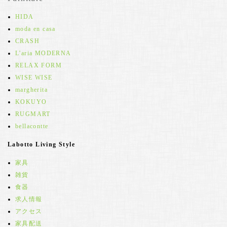
HIDA
moda en casa
CRASH
L'aria MODERNA
RELAX FORM
WISE WISE
margherita
KOKUYO
RUGMART
bellacontte
Labotto Living Style
家具
雑貨
食器
求人情報
アクセス
家具配送