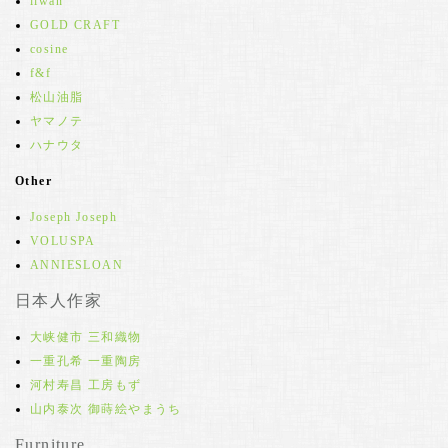
iiwan
GOLD CRAFT
cosine
f&f
松山油脂
ヤマノテ
ハナウタ
Other
Joseph Joseph
VOLUSPA
ANNIESLOAN
日本人作家
大峡健市 三和織物
一重孔希 一重陶房
河村寿昌 工房もず
山内泰次 御蒔絵やまうち
Furniture