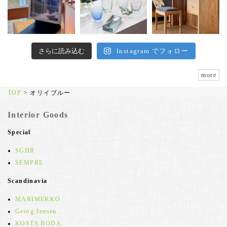
さらに読み込む
Instagram でフォロー
more
TOP
>
オリイブルー
Interior Goods
Special
SGHR
SEMPRE
Scandinavia
MARIMEKKO
Georg Jensen
KOSTA BODA