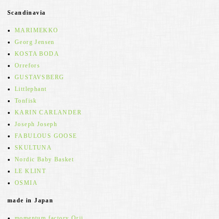
Scandinavia
MARIMEKKO
Georg Jensen
KOSTA BODA
Orrefors
GUSTAVSBERG
Littlephant
Tonfisk
KARIN CARLANDER
Joseph Joseph
FABULOUS GOOSE
SKULTUNA
Nordic Baby Basket
LE KLINT
OSMIA
made in Japan
momentum factory Orii