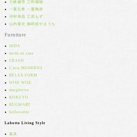
大峡健市 三和織物
一重孔希 一重陶房
河村寿昌 工房もず
山内泰次 御蒔絵やまうち
Furniture
HIDA
moda en casa
CRASH
L'aria MODERNA
RELAX FORM
WISE WISE
margherita
KOKUYO
RUGMART
bellacontte
Labotto Living Style
家具