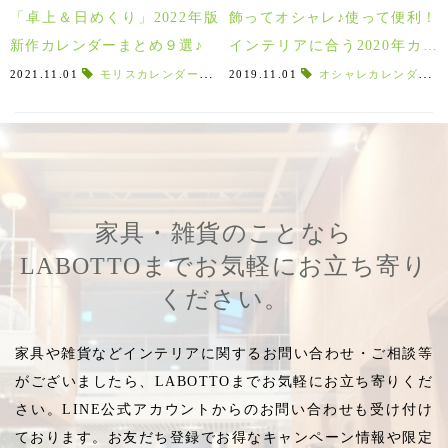
「卓上＆日めくり」2022年版
飾ってオシャレ♪使って便利！
新作カレンダーまとめ９選♪
インテリアに合う2020年カレ
ンダー！！
2021.11.01
モリスカレンダー2022
,
2019.11.01
2022カレンダー
オシャレカレンダー
,
2022年版
,
202
,
家具・雑貨のことなら
LABOTTOまでお気軽にお立ち寄り
ください。
家具や雑貨などインテリアに関するお問い合わせ・ご相談等
がございましたら、LABOTTOまでお気軽にお立ち寄りくだ
さい。LINE公式アカウントからのお問い合わせも受け付け
ております。お友だち登録でお得なキャンペーン情報や限定