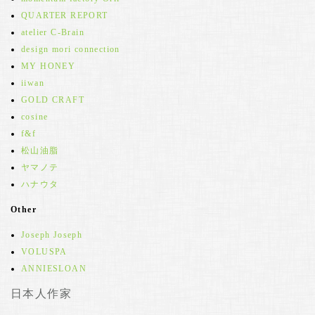
QUARTER REPORT
atelier C-Brain
design mori connection
MY HONEY
iiwan
GOLD CRAFT
cosine
f&f
松山油脂
ヤマノテ
ハナウタ
Other
Joseph Joseph
VOLUSPA
ANNIESLOAN
日本人作家