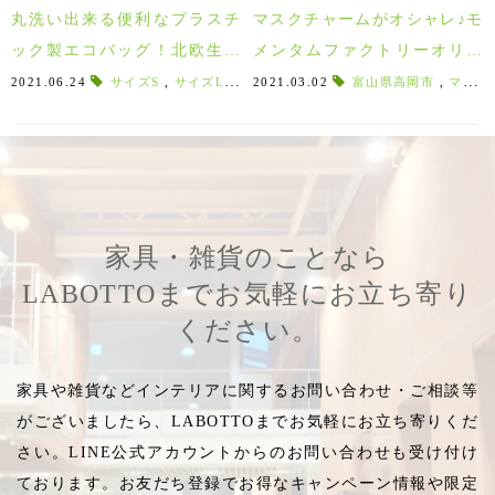
丸洗い出来る便利なプラスチ
マスクチャームがオシャレ♪モ
ック製エコバッグ！北欧生ま
メンタムファクトリーオリイ
れのHINZA/ヒンザ♪
の真鍮アクセサリー！
2021.06.24
サイズS
,
サイズL
,
プラム
2021.03.02
,
ライトブルー
富山県高岡市
,
限定カラー
,
マスクチャーム
,
ダ
家具・雑貨のことなら
LABOTTOまでお気軽にお立ち寄り
ください。
家具や雑貨などインテリアに関するお問い合わせ・ご相談等
がございましたら、LABOTTOまでお気軽にお立ち寄りくだ
さい。LINE公式アカウントからのお問い合わせも受け付け
ております。お友だち登録でお得なキャンペーン情報や限定