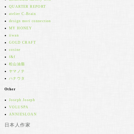
QUARTER REPORT
atelier C-Brain
design mori connection
MY HONEY
iiwan
GOLD CRAFT
cosine
f&f
松山油脂
ヤマノテ
ハナウタ
Other
Joseph Joseph
VOLUSPA
ANNIESLOAN
日本人作家