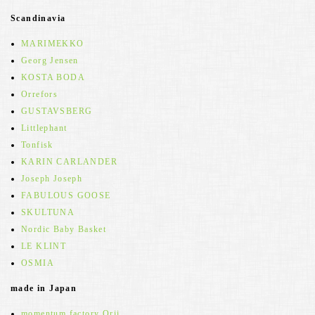
Scandinavia
MARIMEKKO
Georg Jensen
KOSTA BODA
Orrefors
GUSTAVSBERG
Littlephant
Tonfisk
KARIN CARLANDER
Joseph Joseph
FABULOUS GOOSE
SKULTUNA
Nordic Baby Basket
LE KLINT
OSMIA
made in Japan
momentum factory Orii