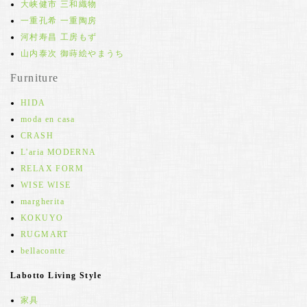
大峡健市 三和織物
一重孔希 一重陶房
河村寿昌 工房もず
山内泰次 御蒔絵やまうち
Furniture
HIDA
moda en casa
CRASH
L'aria MODERNA
RELAX FORM
WISE WISE
margherita
KOKUYO
RUGMART
bellacontte
Labotto Living Style
家具