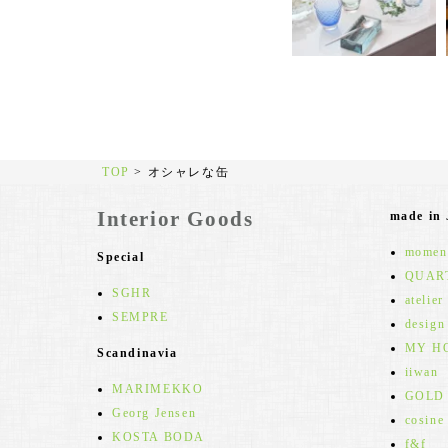
TOP
>
オシャレな缶
Interior Goods
made in
moment
Special
QUAR
SGHR
atelier
SEMPRE
design
MY H
Scandinavia
iiwan
MARIMEKKO
GOLD
Georg Jensen
cosine
KOSTA BODA
f&f