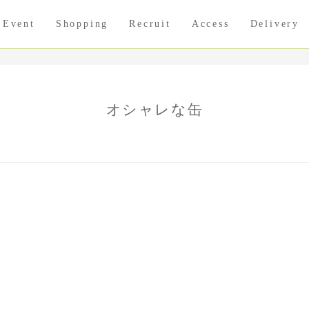
Event
Shopping
Recruit
Access
Delivery
オシャレな缶