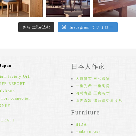
さらに読み込む
Instagram でフォロー
日本人作家
 Japan
um factory Orii
大峡健市 三和織物
TER REPORT
一重孔希 一重陶房
 C-Brain
河村寿昌 工房もず
 mori connection
山内泰次 御蒔絵やまうち
ONEY
Furniture
 CRAFT
HIDA
moda en casa