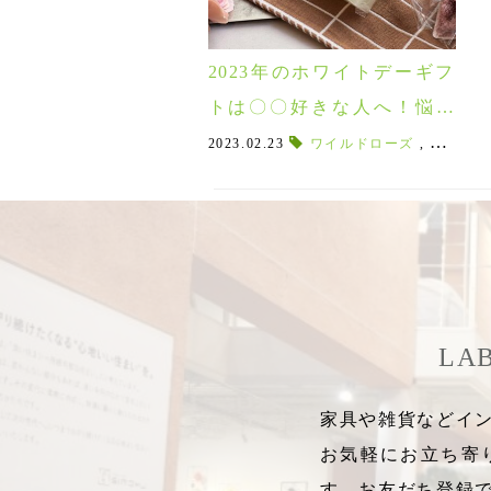
2023年のホワイトデーギフ
トは〇〇好きな人へ！悩ま
ず選べる10選♪
2023.02.23
ワイルドローズ
,
ワイルド
LA
家具や雑貨などイン
お気軽にお立ち寄
す。お友だち登録