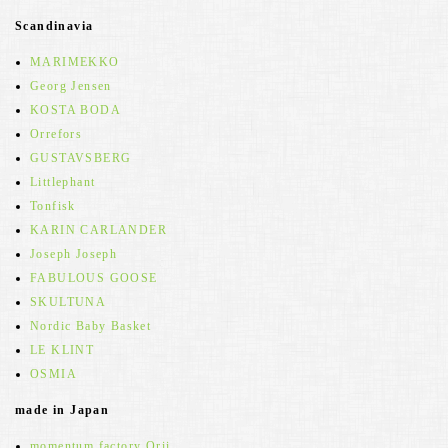
Scandinavia
MARIMEKKO
Georg Jensen
KOSTA BODA
Orrefors
GUSTAVSBERG
Littlephant
Tonfisk
KARIN CARLANDER
Joseph Joseph
FABULOUS GOOSE
SKULTUNA
Nordic Baby Basket
LE KLINT
OSMIA
made in Japan
momentum factory Orii