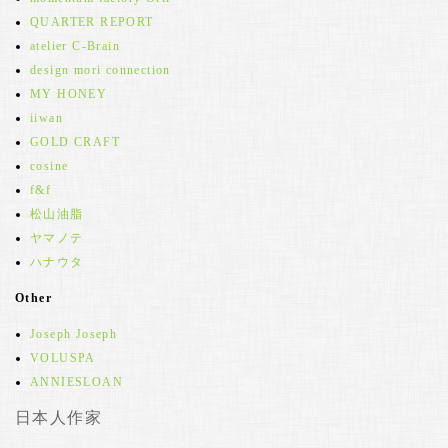
QUARTER REPORT
atelier C-Brain
design mori connection
MY HONEY
iiwan
GOLD CRAFT
cosine
f&f
松山油脂
ヤマノテ
ハナウタ
Other
Joseph Joseph
VOLUSPA
ANNIESLOAN
日本人作家