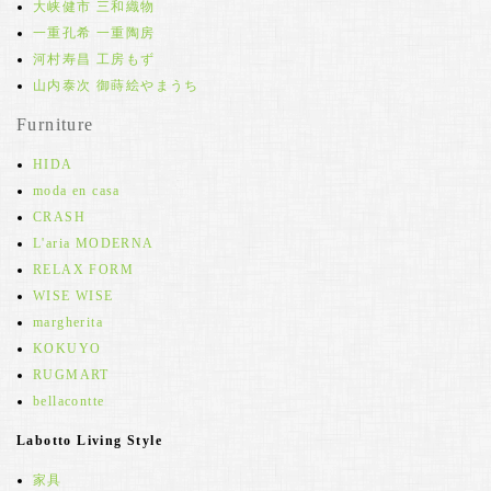
大峡健市 三和織物
一重孔希 一重陶房
河村寿昌 工房もず
山内泰次 御蒔絵やまうち
Furniture
HIDA
moda en casa
CRASH
L'aria MODERNA
RELAX FORM
WISE WISE
margherita
KOKUYO
RUGMART
bellacontte
Labotto Living Style
家具