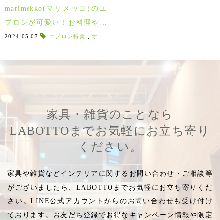
marimekko(マリメッコ)のエ
プロンが可愛い！お料理や家
事をする気分も上がるマリメ
2024.05.07
エプロン特集
,
オシャレなエプロン
,
シーズン限定
,
マリメッ
ッコエプロン特集♪
家具・雑貨のことなら
LABOTTOまでお気軽にお立ち寄り
ください。
家具や雑貨などインテリアに関するお問い合わせ・ご相談等
がございましたら、LABOTTOまでお気軽にお立ち寄りくだ
さい。LINE公式アカウントからのお問い合わせも受け付け
ております。お友だち登録でお得なキャンペーン情報や限定