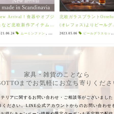
New Arrival！食器やオブジ
北欧ガラスブラントOrrefor
ェなど北欧新作アイテムぞ
(オレフォス)よりビールグ
くぞく入荷！
スが新入荷！日常使いし
021.06.24
,
北欧のフラワーベース
ムーミンファン
,
スカルツナ
,
北欧のキャンドルホルダー
2023.05.06
,
ムーミンキャラクター
ビールグラスセット
,
北欧ワイ
,
ラ
すいワイングラスもご紹介
家具・雑貨のことなら
BOTTOまでお気軽にお立ち寄りくだ
テリアに関するお問い合わせ・ご相談等がございましたら
りください。LINE公式アカウントからのお問い合わせ
でお得なキャンペーン情報や限定クーポンも不定期で配信