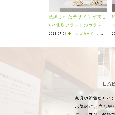
洗練されたデザインが美し
い♪北欧ブランドのガラス食
器＆フラワーベース特集！
2024.07.04
ホルムガード
,
北欧フラワーベース
2
LA
家具や雑貨などイン
お気軽にお立ち寄
す。お友だち登録