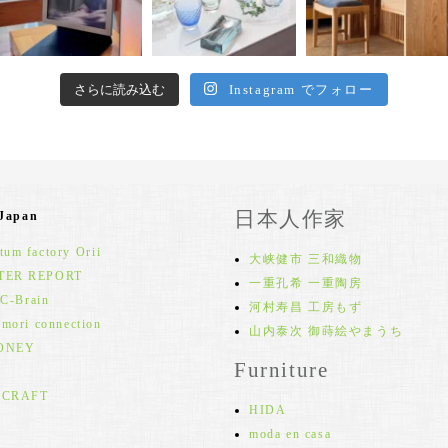
さらに読み込む
Instagram でフォロー
日本人作家
 Japan
um factory Orii
大峡健市 三和織物
TER REPORT
一重孔希 一重陶房
 C-Brain
河村寿昌 工房もず
 mori connection
山内泰次 御蒔絵やまうち
ONEY
Furniture
 CRAFT
HIDA
moda en casa