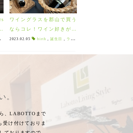
s
ワイングラスを郡山で買う
ラ
ならコレ！ワイン好きが本
や
当に選ぶオススメグラス5
ングラス
イムライト
,
IPA
2023.02.05
,
ラガー
,
,
北欧グラス
INFORMAL
,
テイスター
birth
,
,
北欧のガラス
,
limelight
誕生日
,
ピルスナー
,
,
ライムライト
インフォーマル
,
マリメッコガラス
,
クラフトビール
,
INFORMAL
,
新シリーズ
,
,
夜長
地ビール
,
,
,
秋の
イン
北欧
,
♪
選！
さい。
、LABOTTOまで
も受け付けておりま
しておりますので、