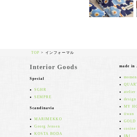
TOP
>
インフォーマル
Interior Goods
made in
moment
Special
QUAR
SGHR
atelier
SEMPRE
design
MY H
Scandinavia
iiwan
MARIMEKKO
GOLD
Georg Jensen
cosine
KOSTA BODA
f&f