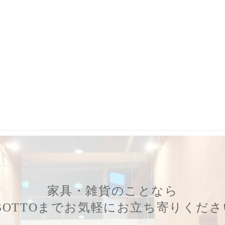
事務所
,
植物コーディネート
,
観葉植物コーディネート
,
植物選び
,
オフ
家具・雑貨のことなら
BOTTOまでお気軽にお立ち寄りくだ