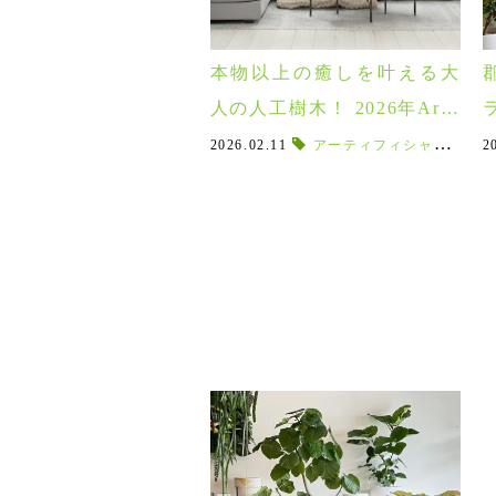
本物以上の癒しを叶える大
人の人工樹木！ 2026年Artif
icial Houseplants Fair 2/14
2026.02.11
アーティフィシャルハウスプランツ
2
(sat)～3/31(tue)
N