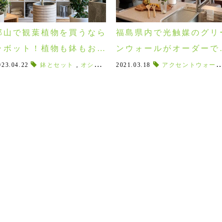
郡山で観葉植物を買うなら
福島県内で光触媒のグリ
ラボット！植物も鉢もお買
ンウォールがオーダーで
い得に！LABOTTO GREE
るのはラボグリだけ！
023.04.22
,
福島人工樹木
鉢とセット
,
,
郡山植物
オシャレな鉢カバー
,
福島植物
2021.03.18
,
,
植物フェア
オシャレな鉢
アクセントウォール
,
artificialp
,
大型ポ
 FAIR 4/29～5/14