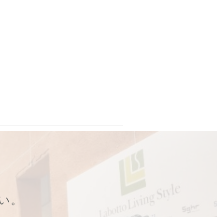
ィス
,
エバーフレッシュ
,
プラントポット
,
プラントカバー
,
プラント
さい。