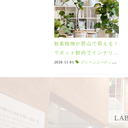
観葉植物が郡山で買える！
ラボット館内でインテリア
グリーンの販売もしており
2020.11.01
グリーンコーディネート
,
ます♪
LA