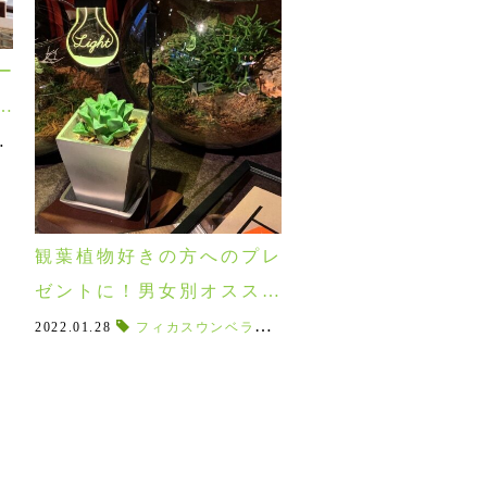
ー
き
lants
ット
,
,
ウォールグリーンパネル
,
オシャレな植物
artificialhouseplants
,
植木鉢
,
,
,
植物セール
グリーンパネル
鉢セット
,
,
メンテナンスグッズ
サスティナブルグリーン
,
空間デザイン
,
,
greenwall
グリー
,
fak
観葉植物好きの方へのプレ
ゼントに！男女別オススメ
の植物アイテムをご紹介♪
2022.01.28
フィカスウンベラータ
,
セローム
,
サンスベリア
,