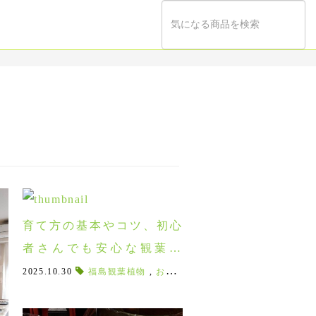
育て方の基本やコツ、初心
者さんでも安心な観葉植
物！郡山で買えるオススメ
2025.10.30
福島観葉植物
,
お祝い観葉植物
,
ﾌｨｶｽ
,
育てやすい
をお教えします！