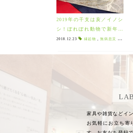
2019年の干支は亥／イノシ
シ！ぽれぽれ動物で新年を
飾って楽しもう♪
2018.12.23
縁起物
,
無病息災
,
12支
LA
家具や雑貨などイン
お気軽にお立ち寄
す。お友だち登録