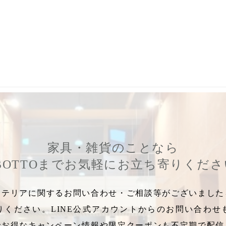
,
干支アイテム
,
イノシシグッズ
,
亥
,
新年
,
干支飾り
,
干支ぽれぽれ動
家具・雑貨のことなら
BOTTOまでお気軽にお立ち寄りくだ
テリアに関するお問い合わせ・ご相談等がございましたら
りください。LINE公式アカウントからのお問い合わせ
でお得なキャンペーン情報や限定クーポンも不定期で配信