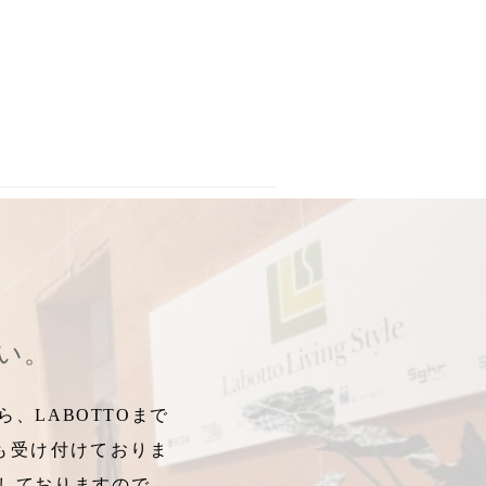
物
,
猪
,
イノシシ
,
2019年干支
,
いのしし
,
干支置物
,
インドネシア
,
20
さい。
、LABOTTOまで
も受け付けておりま
しておりますので、