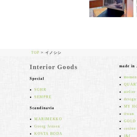
TOP
>
イノシシ
Interior Goods
made in
moment
Special
QUAR
SGHR
atelier
SEMPRE
design
MY H
Scandinavia
iiwan
MARIMEKKO
GOLD
Georg Jensen
cosine
KOSTA BODA
f&f