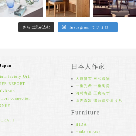
さらに読み込む
Instagram でフォロー
日本人作家
 Japan
um factory Orii
大峡健市 三和織物
TER REPORT
一重孔希 一重陶房
 C-Brain
河村寿昌 工房もず
 mori connection
山内泰次 御蒔絵やまうち
ONEY
Furniture
 CRAFT
HIDA
moda en casa