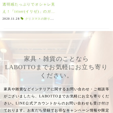
透明感たっぷりでオシャレ見
え！「iriser(イリゼ)」のガラ
スアクセサリーは福島限定♪
2020.11.28
クリスマスの贈り物
,
おだかうめ
,
ピンブローチ
,
小高梅
,
家具・雑貨のことなら
LABOTTOまでお気軽にお立ち寄り
ください。
家具や雑貨などインテリアに関するお問い合わせ・ご相談等
がございましたら、LABOTTOまでお気軽にお立ち寄りくだ
さい。LINE公式アカウントからのお問い合わせも受け付け
ております。お友だち登録でお得なキャンペーン情報や限定