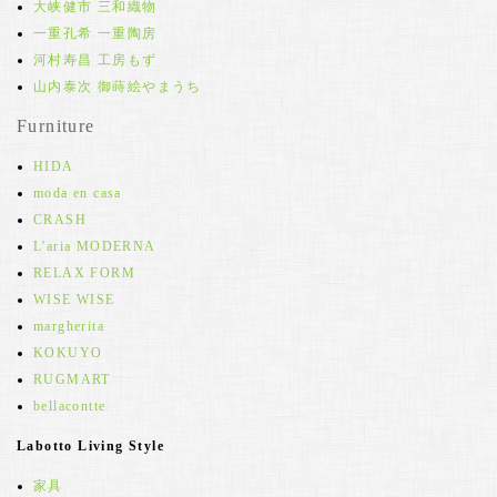
大峡健市 三和織物
一重孔希 一重陶房
河村寿昌 工房もず
山内泰次 御蒔絵やまうち
Furniture
HIDA
moda en casa
CRASH
L'aria MODERNA
RELAX FORM
WISE WISE
margherita
KOKUYO
RUGMART
bellacontte
Labotto Living Style
家具