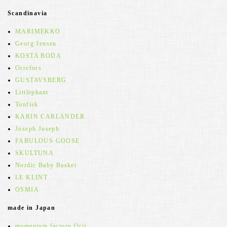
Scandinavia
MARIMEKKO
Georg Jensen
KOSTA BODA
Orrefors
GUSTAVSBERG
Littlephant
Tonfisk
KARIN CARLANDER
Joseph Joseph
FABULOUS GOOSE
SKULTUNA
Nordic Baby Basket
LE KLINT
OSMIA
made in Japan
momentum factory Orii