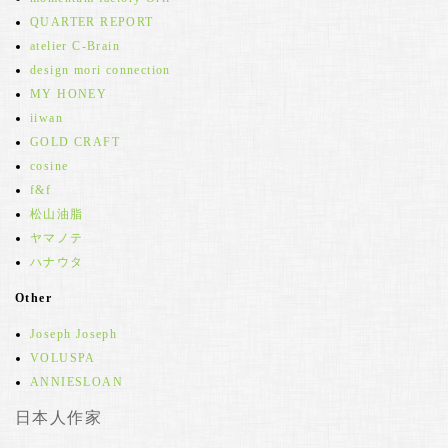
QUARTER REPORT
atelier C-Brain
design mori connection
MY HONEY
iiwan
GOLD CRAFT
cosine
f&f
松山油脂
ヤマノテ
ハナウタ
Other
Joseph Joseph
VOLUSPA
ANNIESLOAN
日本人作家