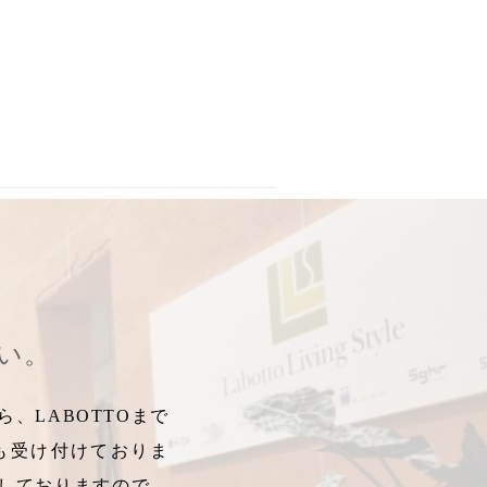
ファ
,
カフェ部屋
,
タブ
,
オピアムソファ
,
タブレザーワークス
,
CRUS
さい。
、LABOTTOまで
も受け付けておりま
しておりますので、