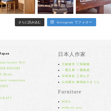
さらに読み込む
Instagram でフォロー
日本人作家
 Japan
um factory Orii
大峡健市 三和織物
TER REPORT
一重孔希 一重陶房
 C-Brain
河村寿昌 工房もず
 mori connection
山内泰次 御蒔絵やまうち
ONEY
Furniture
 CRAFT
HIDA
moda en casa