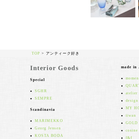
TOP
>
アンティーク好き
Interior Goods
made in
moment
Special
QUAR
SGHR
atelier
SEMPRE
design
MY H
Scandinavia
iiwan
MARIMEKKO
GOLD
Georg Jensen
cosine
KOSTA BODA
f&f