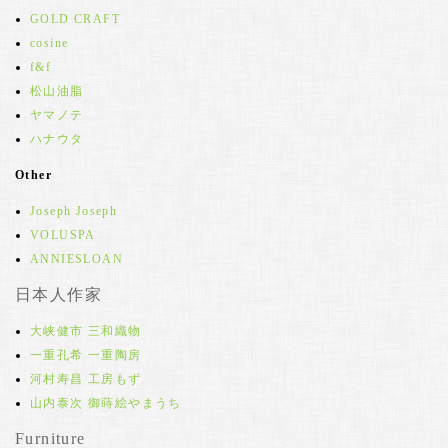
GOLD CRAFT
cosine
f&f
松山油脂
ヤマノテ
ハナウタ
Other
Joseph Joseph
VOLUSPA
ANNIESLOAN
日本人作家
大峡健市 三和織物
一重孔希 一重陶房
河村寿昌 工房もず
山内泰次 御蒔絵やまうち
Furniture