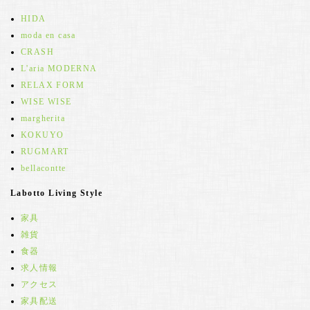
HIDA
moda en casa
CRASH
L'aria MODERNA
RELAX FORM
WISE WISE
margherita
KOKUYO
RUGMART
bellacontte
Labotto Living Style
家具
雑貨
食器
求人情報
アクセス
家具配送