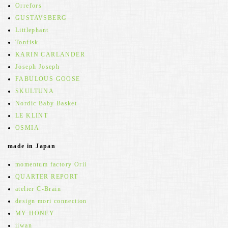
Orrefors
GUSTAVSBERG
Littlephant
Tonfisk
KARIN CARLANDER
Joseph Joseph
FABULOUS GOOSE
SKULTUNA
Nordic Baby Basket
LE KLINT
OSMIA
made in Japan
momentum factory Orii
QUARTER REPORT
atelier C-Brain
design mori connection
MY HONEY
iiwan