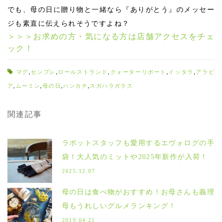
でも、母の日に贈り物と一緒なら『ありがとう』のメッセー
ジも素直に伝えられそうですよね？
＞＞＞お求めの方・気になる方は店舗アクセスをチェ
ック！
マグ
,
センプレ
,
ロールストランド
,
クォーターリポート
,
イッタラ
,
アラビ
ア
,
ムーミン
,
母の日
,
ハンカチ
,
スガハラガラス
関連記事
ラボットスタッフも愛用するエヴォログの手
袋！大人気のミットや2025年新作が入荷！
2025.12.07
母の日は食べ物がおすすめ！お母さんも義理
母もうれしいグルメランキング！
2019.04.21