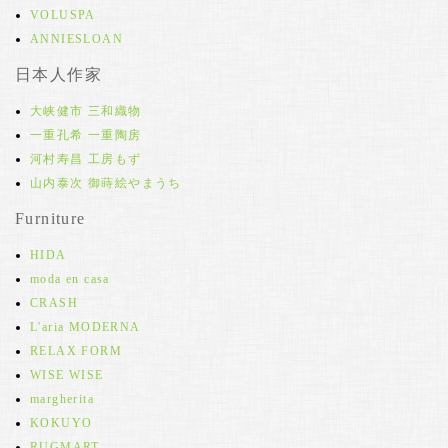
VOLUSPA
ANNIESLOAN
日本人作家
大峡健市 三和織物
一重孔希 一重陶房
河村寿昌 工房もず
山内泰次 御蒔絵やまうち
Furniture
HIDA
moda en casa
CRASH
L'aria MODERNA
RELAX FORM
WISE WISE
margherita
KOKUYO
RUGMART