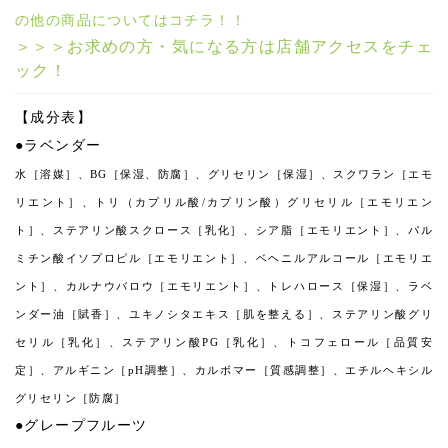
の他の商品についてはコチラ！！
＞＞＞お求めの方・気になる方は店舗アクセスをチェ
ック！
【成分表】
●ラベンダー
水［溶媒］、BG［保湿、防腐］、グリセリン［保湿］、スクワラン［エモ
リエント］、トリ（カプリル酸/カプリン酸）グリセリル［エモリエン
ト］、ステアリン酸スクロース［乳化］、シア脂［エモリエント］、パル
ミチン酸イソプロピル［エモリエント］、ベヘニルアルコール［エモリエ
ント］、カルナウバロウ［エモリエント］、トレハロース［保湿］、ラベ
ンダー油［賦香］、ユキノシタエキス［肌を整える］、ステアリン酸グリ
セリル［乳化］、ステアリン酸PG［乳化］、トコフェロール［品質安
定］、アルギニン［pH調整］、カルボマー［質感調整］、エチルヘキシル
グリセリン［防腐］
●グレープフルーツ