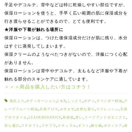
手足やデコルテ、背中などは特に乾燥しやすい部位ですが、
保湿ローションを使うと、手早く広い範囲の肌に保湿成分を
行き渡らせることができるので、とても便利です。
★洋服や下着が触れる場所に
保湿ローションは、つけた後保湿成分だけが肌に残り、水分
はすぐに蒸発してしまいます。
保湿クリームのようなべたつきがないので、洋服につく心配
がありません。
保湿ローションは背中やデコルテ、太ももなど洋服や下着が
触れる部分のスキンケアに適しています。
＞＞＞商品を購入したい方はコチラ！
風呂上り
,
ボディローション
,
L＆B
,
しっとり
,
ボディ
,
ラベンダー精油
,
グ
レープフルーツ精油
,
天然アロマ
,
カサカサ
,
自然な香り
,
リフレッシュ
,
天然
アロマオイル
,
LEAF&BODANICS
,
乾燥肌
,
安い
,
リーフアンドボタニクス
,
持ち運び
,
プチギフト
,
プチプラ
,
ナチュラル
,
ギフト
,
贈り物
,
ボディケア
,
保