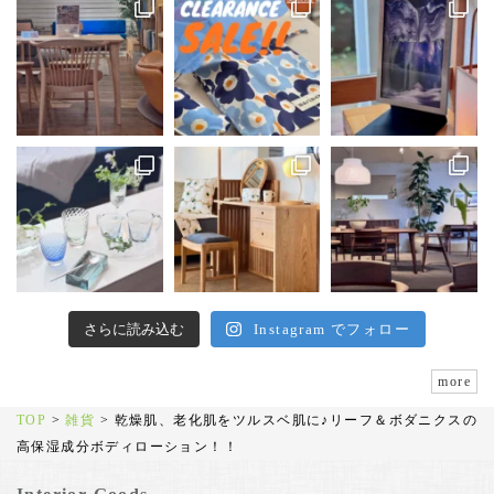
さらに読み込む
Instagram でフォロー
more
TOP
>
雑貨
>
乾燥肌、老化肌をツルスベ肌に♪リーフ＆ボダニクスの
高保湿成分ボディローション！！