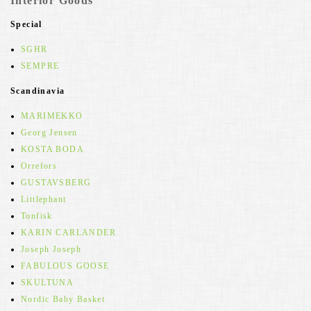
Interior Goods
Special
SGHR
SEMPRE
Scandinavia
MARIMEKKO
Georg Jensen
KOSTA BODA
Orrefors
GUSTAVSBERG
Littlephant
Tonfisk
KARIN CARLANDER
Joseph Joseph
FABULOUS GOOSE
SKULTUNA
Nordic Baby Basket