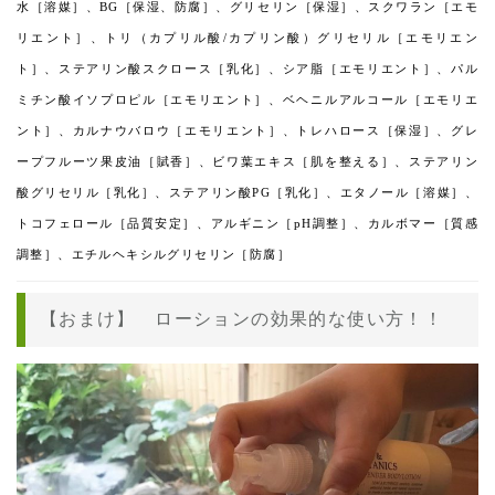
水［溶媒］、BG［保湿、防腐］、グリセリン［保湿］、スクワラン［エモ
リエント］、トリ（カプリル酸/カプリン酸）グリセリル［エモリエン
ト］、ステアリン酸スクロース［乳化］、シア脂［エモリエント］、パル
ミチン酸イソプロピル［エモリエント］、ベヘニルアルコール［エモリエ
ント］、カルナウバロウ［エモリエント］、トレハロース［保湿］、グレ
ープフルーツ果皮油［賦香］、ビワ葉エキス［肌を整える］、ステアリン
酸グリセリル［乳化］、ステアリン酸PG［乳化］、エタノール［溶媒］、
トコフェロール［品質安定］、アルギニン［pH調整］、カルボマー［質感
調整］、エチルヘキシルグリセリン［防腐］
【おまけ】 ローションの効果的な使い方！！