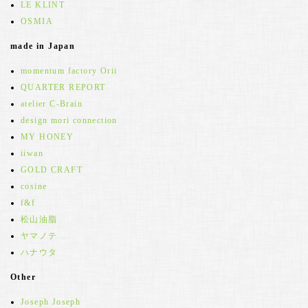
LE KLINT
OSMIA
made in Japan
momentum factory Orii
QUARTER REPORT
atelier C-Brain
design mori connection
MY HONEY
iiwan
GOLD CRAFT
cosine
f&f
松山油脂
ヤマノテ
ハナウタ
Other
Joseph Joseph