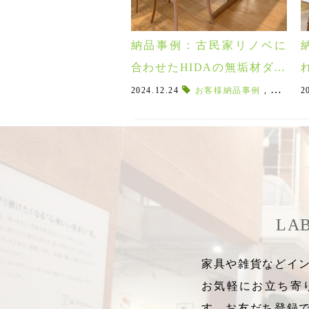
納品事例：古民家リノベに
合わせたHIDAの無垢材ダイ
ニング 二本松市
2024.12.24
お客様納品事例
,
無垢材ダ
2
LA
家具や雑貨などイン
お気軽にお立ち寄
す。お友だち登録