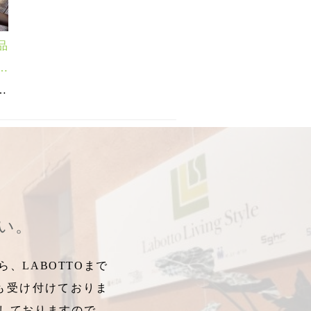
品
イ
ングテーブル
納品事例郡山
,
,
,
エルチェア
HIDA納品事例
HIDA家具
,
,
L-Chair
森のことば
,
風のうた
,
豆型
,
,
ファズ
,
納品事例
豆型ダイニングテーブル
,
納品事例
,
無垢材
,
,
ラリアモデ
ダイニン
,
さい。
、LABOTTOまで
も受け付けておりま
しておりますので、