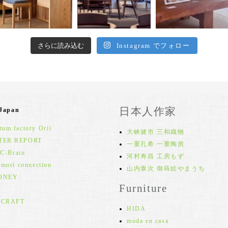
さらに読み込む
Instagram でフォロー
日本人作家
 Japan
um factory Orii
大峡健市 三和織物
TER REPORT
一重孔希 一重陶房
 C-Brain
河村寿昌 工房もず
 mori connection
山内泰次 御蒔絵やまうち
ONEY
Furniture
 CRAFT
HIDA
moda en casa