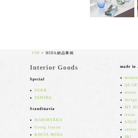
TOP
>
HIDA納品事例
Interior Goods
made in
moment
Special
QUAR
SGHR
atelier
SEMPRE
design
MY H
Scandinavia
iiwan
MARIMEKKO
GOLD
Georg Jensen
cosine
KOSTA BODA
f&f