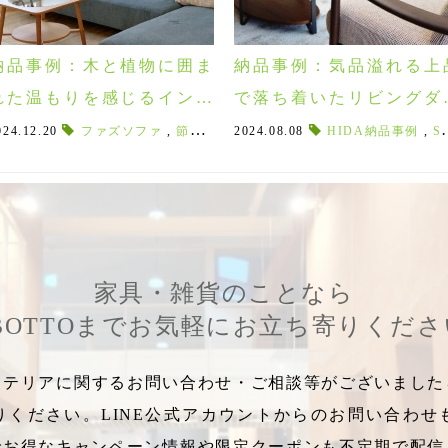
納品事例：木と植物に囲ま
納品事例：気品溢れる上
れた温もりを感じるインテ
で落ち着いたリビングダ
リア 須賀川市
ニング！須賀川市M様邸
イニングテーブル
024.12.20
ファズソファ
,
HIDAダイニングテーブル
,
節のある家具
2024.08.08
,
HIDA納品事例
,
古民家
HIDA納品事例
,
古民家リノベ
,
豆型ダイニ
,
,
SEOTOソファ
家具・雑貨のことなら
BOTTOまでお気軽にお立ち寄りくだ
テリアに関するお問い合わせ・ご相談等がございましたら
りください。LINE公式アカウントからのお問い合わせ
でお得なキャンペーン情報や限定クーポンも不定期で配信