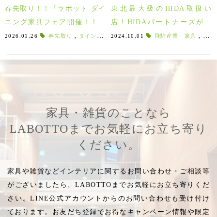
春先取り！！「ラボット ダイ
東北最大級のHIDA取扱い
ニング家具フェア開催！！」
店！HIDAパートナーズが福
1/31㊏～3/1㊐
島県郡山市にオープン！
2026.01.26
春先取り
,
ダインングセット
2024.10.01
,
HIDAダイニング
飛騨産業 家具
,
ダイニング
,
飛騨
家具・雑貨のことなら
LABOTTOまでお気軽にお立ち寄り
ください。
家具や雑貨などインテリアに関するお問い合わせ・ご相談等
がございましたら、LABOTTOまでお気軽にお立ち寄りくだ
さい。LINE公式アカウントからのお問い合わせも受け付け
ております。お友だち登録でお得なキャンペーン情報や限定