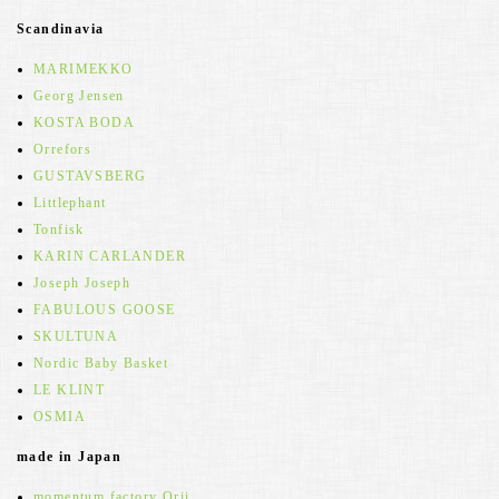
Scandinavia
MARIMEKKO
Georg Jensen
KOSTA BODA
Orrefors
GUSTAVSBERG
Littlephant
Tonfisk
KARIN CARLANDER
Joseph Joseph
FABULOUS GOOSE
SKULTUNA
Nordic Baby Basket
LE KLINT
OSMIA
made in Japan
momentum factory Orii