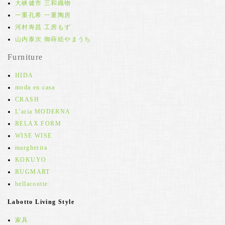
大峡健市 三和織物
一重孔希 一重陶房
河村寿昌 工房もず
山内泰次 御蒔絵やまうち
Furniture
HIDA
moda en casa
CRASH
L'aria MODERNA
RELAX FORM
WISE WISE
margherita
KOKUYO
RUGMART
bellacontte
Labotto Living Style
家具