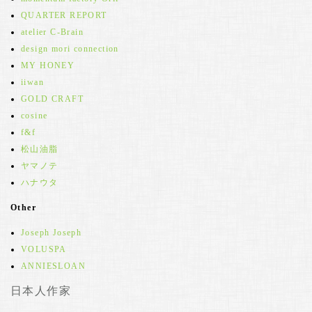
QUARTER REPORT
atelier C-Brain
design mori connection
MY HONEY
iiwan
GOLD CRAFT
cosine
f&f
松山油脂
ヤマノテ
ハナウタ
Other
Joseph Joseph
VOLUSPA
ANNIESLOAN
日本人作家