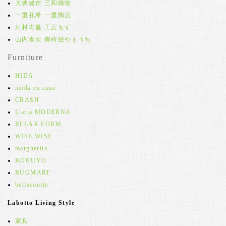
大峡健市 三和織物
一重孔希 一重陶房
河村寿昌 工房もず
山内泰次 御蒔絵やまうち
Furniture
HIDA
moda en casa
CRASH
L'aria MODERNA
RELAX FORM
WISE WISE
margherita
KOKUYO
RUGMART
bellacontte
Labotto Living Style
家具