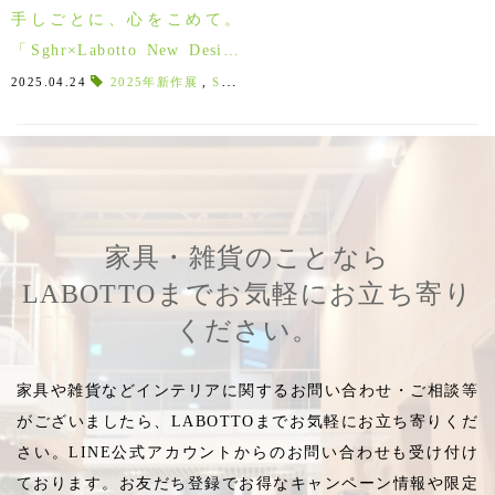
手しごとに、心をこめて。
「Sghr×Labotto New Design
Preview 2025」5/3(土)～
2025.04.24
2025年新作展
,
Sghr New Design 2025
,
手しごと
,
来店者
家具・雑貨のことなら
LABOTTOまでお気軽にお立ち寄り
ください。
家具や雑貨などインテリアに関するお問い合わせ・ご相談等
がございましたら、LABOTTOまでお気軽にお立ち寄りくだ
さい。LINE公式アカウントからのお問い合わせも受け付け
ております。お友だち登録でお得なキャンペーン情報や限定