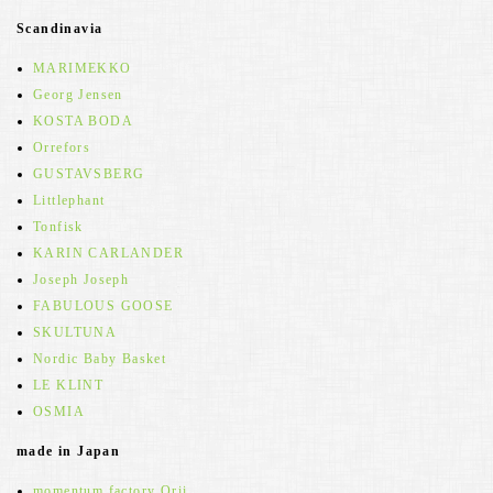
Scandinavia
MARIMEKKO
Georg Jensen
KOSTA BODA
Orrefors
GUSTAVSBERG
Littlephant
Tonfisk
KARIN CARLANDER
Joseph Joseph
FABULOUS GOOSE
SKULTUNA
Nordic Baby Basket
LE KLINT
OSMIA
made in Japan
momentum factory Orii