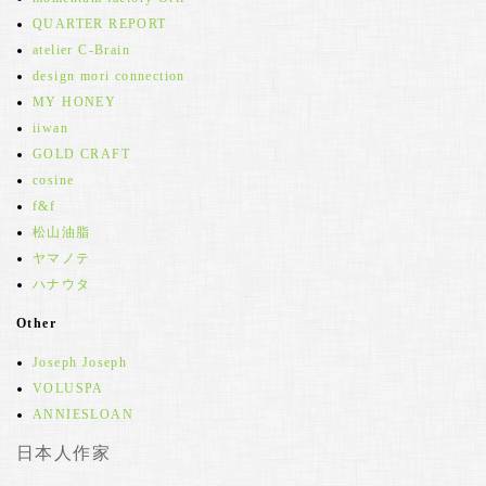
QUARTER REPORT
atelier C-Brain
design mori connection
MY HONEY
iiwan
GOLD CRAFT
cosine
f&f
松山油脂
ヤマノテ
ハナウタ
Other
Joseph Joseph
VOLUSPA
ANNIESLOAN
日本人作家