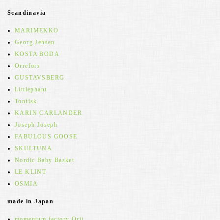
Scandinavia
MARIMEKKO
Georg Jensen
KOSTA BODA
Orrefors
GUSTAVSBERG
Littlephant
Tonfisk
KARIN CARLANDER
Joseph Joseph
FABULOUS GOOSE
SKULTUNA
Nordic Baby Basket
LE KLINT
OSMIA
made in Japan
momentum factory Orii