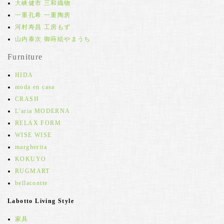
大峡健市 三和織物
一重孔希 一重陶房
河村寿昌 工房もず
山内泰次 御蒔絵やまうち
Furniture
HIDA
moda en casa
CRASH
L'aria MODERNA
RELAX FORM
WISE WISE
margherita
KOKUYO
RUGMART
bellacontte
Labotto Living Style
家具