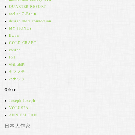
QUARTER REPORT
atelier C-Brain
design mori connection
MY HONEY
iiwan
GOLD CRAFT
cosine
f&f
松山油脂
ヤマノテ
ハナウタ
Other
Joseph Joseph
VOLUSPA
ANNIESLOAN
日本人作家