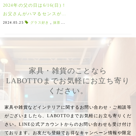
2024年の父の日は6/16(日)！
お父さんがハマるセンスが良
い父の日ギフト特集♪
2024.05.25
グラス好き
,
抹茶好き
,
オーガニック茶葉
,
ハンカチ好き
,
家具・雑貨のことなら
LABOTTOまでお気軽にお立ち寄り
ください。
家具や雑貨などインテリアに関するお問い合わせ・ご相談等
がございましたら、LABOTTOまでお気軽にお立ち寄りくだ
さい。LINE公式アカウントからのお問い合わせも受け付け
ております。お友だち登録でお得なキャンペーン情報や限定