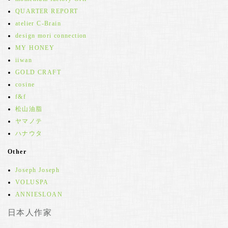
QUARTER REPORT
atelier C-Brain
design mori connection
MY HONEY
iiwan
GOLD CRAFT
cosine
f&f
松山油脂
ヤマノテ
ハナウタ
Other
Joseph Joseph
VOLUSPA
ANNIESLOAN
日本人作家