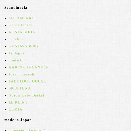
Scandinavia
MARIMEKKO
Georg Jensen
KOSTA BODA
Orrefors
GUSTAVSBERG
Littlephant
Tonfisk
KARIN CARLANDER
Joseph Joseph
FABULOUS GOOSE
SKULTUNA
Nordic Baby Basket
LE KLINT
OSMIA
made in Japan
momentum factory Orii