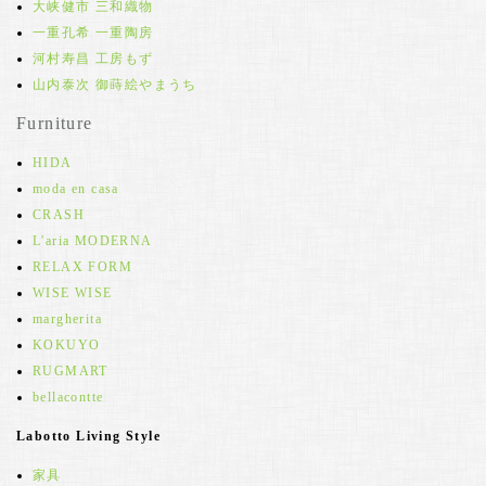
大峡健市 三和織物
一重孔希 一重陶房
河村寿昌 工房もず
山内泰次 御蒔絵やまうち
Furniture
HIDA
moda en casa
CRASH
L'aria MODERNA
RELAX FORM
WISE WISE
margherita
KOKUYO
RUGMART
bellacontte
Labotto Living Style
家具