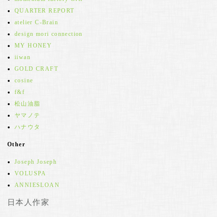
QUARTER REPORT
atelier C-Brain
design mori connection
MY HONEY
iiwan
GOLD CRAFT
cosine
f&f
松山油脂
ヤマノテ
ハナウタ
Other
Joseph Joseph
VOLUSPA
ANNIESLOAN
日本人作家