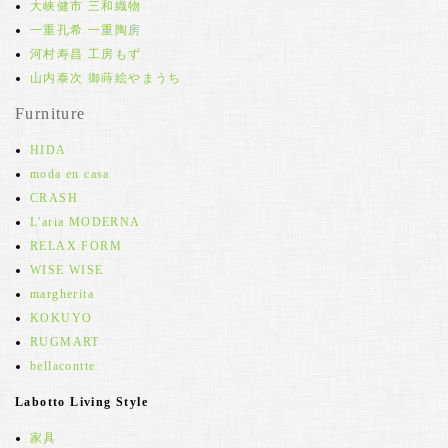
大峡健市 三和織物
一重孔希 一重陶房
河村寿昌 工房もず
山内泰次 御蒔絵やまうち
Furniture
HIDA
moda en casa
CRASH
L'aria MODERNA
RELAX FORM
WISE WISE
margherita
KOKUYO
RUGMART
bellacontte
Labotto Living Style
家具