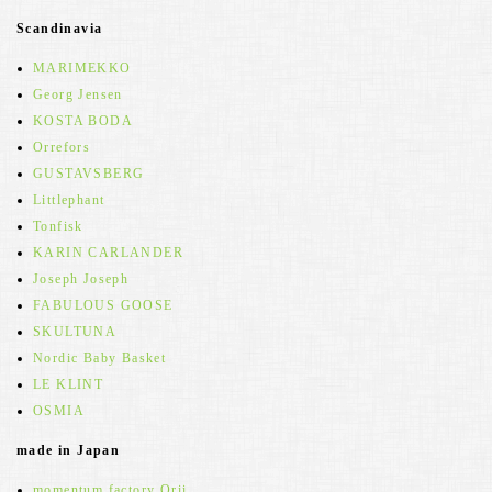
Scandinavia
MARIMEKKO
Georg Jensen
KOSTA BODA
Orrefors
GUSTAVSBERG
Littlephant
Tonfisk
KARIN CARLANDER
Joseph Joseph
FABULOUS GOOSE
SKULTUNA
Nordic Baby Basket
LE KLINT
OSMIA
made in Japan
momentum factory Orii