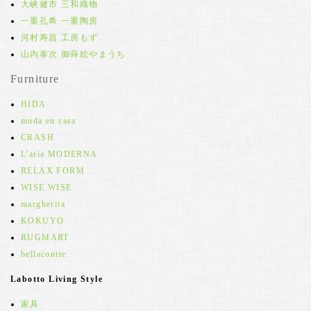
大峡健市 三和織物
一重孔希 一重陶房
河村寿昌 工房もず
山内泰次 御蒔絵やまうち
Furniture
HIDA
moda en casa
CRASH
L'aria MODERNA
RELAX FORM
WISE WISE
margherita
KOKUYO
RUGMART
bellacontte
Labotto Living Style
家具