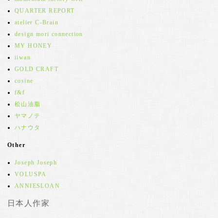
QUARTER REPORT
atelier C-Brain
design mori connection
MY HONEY
iiwan
GOLD CRAFT
cosine
f&f
松山油脂
ヤマノテ
ハナウタ
Other
Joseph Joseph
VOLUSPA
ANNIESLOAN
日本人作家