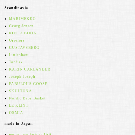
Scandinavia
MARIMEKKO
Georg Jensen
KOSTA BODA
Orrefors
GUSTAVSBERG
Littlephant
Tonfisk
KARIN CARLANDER
Joseph Joseph
FABULOUS GOOSE
SKULTUNA
Nordic Baby Basket
LE KLINT
OSMIA
made in Japan
momentum factory Orii