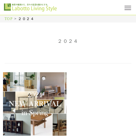
TOP
>
２０２４
２０２４