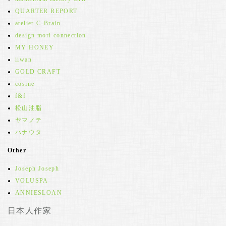
QUARTER REPORT
atelier C-Brain
design mori connection
MY HONEY
iiwan
GOLD CRAFT
cosine
f&f
松山油脂
ヤマノテ
ハナウタ
Other
Joseph Joseph
VOLUSPA
ANNIESLOAN
日本人作家