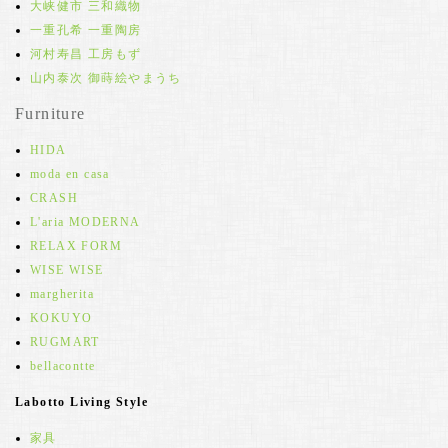
大峡健市 三和織物
一重孔希 一重陶房
河村寿昌 工房もず
山内泰次 御蒔絵やまうち
Furniture
HIDA
moda en casa
CRASH
L'aria MODERNA
RELAX FORM
WISE WISE
margherita
KOKUYO
RUGMART
bellacontte
Labotto Living Style
家具