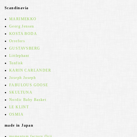
Scandinavia
MARIMEKKO
Georg Jensen
KOSTA BODA
Orrefors
GUSTAVSBERG
Littlephant
Tonfisk
KARIN CARLANDER
Joseph Joseph
FABULOUS GOOSE
SKULTUNA
Nordic Baby Basket
LE KLINT
OSMIA
made in Japan
momentum factory Orii