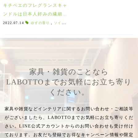
キチベエのフレグランスキャ
ンドルは日本人好みの繊細な
香り！老舗香料メーカーがつ
2022.07.14
ゆずの香り
,
ソイキャンドル
,
小松誠
,
日本製キャンドル
,
くったキャンドル♪
家具・雑貨のことなら
LABOTTOまでお気軽にお立ち寄り
ください。
家具や雑貨などインテリアに関するお問い合わせ・ご相談等
がございましたら、LABOTTOまでお気軽にお立ち寄りくだ
さい。LINE公式アカウントからのお問い合わせも受け付け
ております。お友だち登録でお得なキャンペーン情報や限定