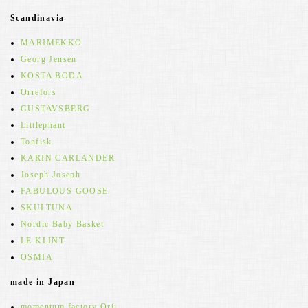
Scandinavia
MARIMEKKO
Georg Jensen
KOSTA BODA
Orrefors
GUSTAVSBERG
Littlephant
Tonfisk
KARIN CARLANDER
Joseph Joseph
FABULOUS GOOSE
SKULTUNA
Nordic Baby Basket
LE KLINT
OSMIA
made in Japan
momentum factory Orii