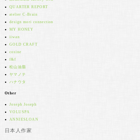
QUARTER REPORT
atelier C-Brain
design mori connection
MY HONEY
iiwan
GOLD CRAFT
cosine
f&f
松山油脂
ヤマノテ
ハナウタ
Other
Joseph Joseph
VOLUSPA
ANNIESLOAN
日本人作家