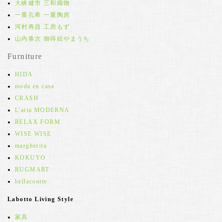
大峡健市 三和織物
一重孔希 一重陶房
河村寿昌 工房もず
山内泰次 御蒔絵やまうち
Furniture
HIDA
moda en casa
CRASH
L'aria MODERNA
RELAX FORM
WISE WISE
margherita
KOKUYO
RUGMART
bellacontte
Labotto Living Style
家具