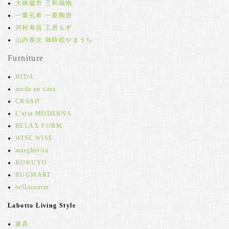
大峡健市 三和織物
一重孔希 一重陶房
河村寿昌 工房もず
山内泰次 御蒔絵やまうち
Furniture
HIDA
moda en casa
CRASH
L'aria MODERNA
RELAX FORM
WISE WISE
margherita
KOKUYO
RUGMART
bellacontte
Labotto Living Style
家具