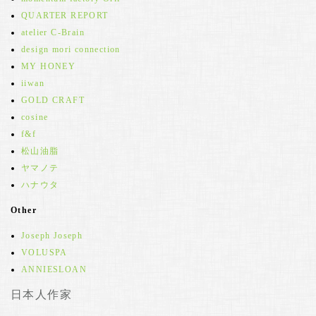
QUARTER REPORT
atelier C-Brain
design mori connection
MY HONEY
iiwan
GOLD CRAFT
cosine
f&f
松山油脂
ヤマノテ
ハナウタ
Other
Joseph Joseph
VOLUSPA
ANNIESLOAN
日本人作家