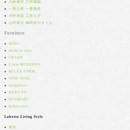
大峡健市 三和織物
一重孔希 一重陶房
河村寿昌 工房もず
山内泰次 御蒔絵やまうち
Furniture
HIDA
moda en casa
CRASH
L'aria MODERNA
RELAX FORM
WISE WISE
margherita
KOKUYO
RUGMART
bellacontte
Labotto Living Style
家具