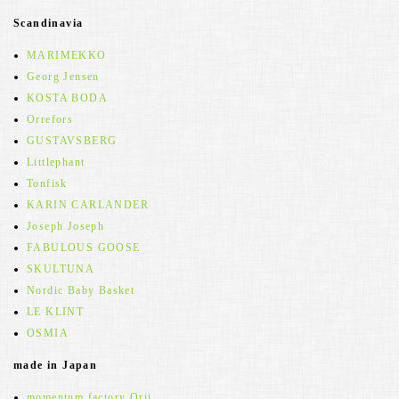
Scandinavia
MARIMEKKO
Georg Jensen
KOSTA BODA
Orrefors
GUSTAVSBERG
Littlephant
Tonfisk
KARIN CARLANDER
Joseph Joseph
FABULOUS GOOSE
SKULTUNA
Nordic Baby Basket
LE KLINT
OSMIA
made in Japan
momentum factory Orii