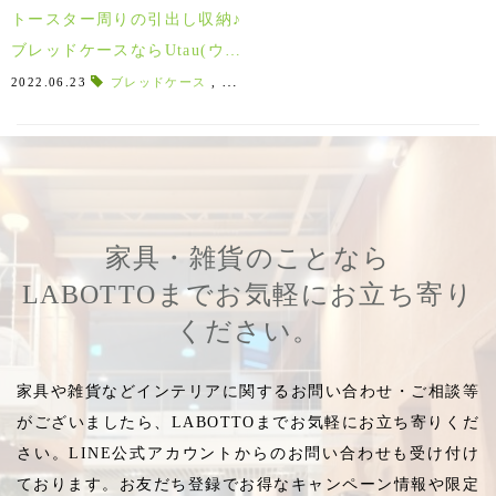
トースター周りの引出し収納♪
ブレッドケースならUtau(ウタ
ウ)がおすすめ！！
2022.06.23
ブレッドケース
,
ピュアホワイト
,
カームグレー
,
引出し
,
家具・雑貨のことなら
LABOTTOまでお気軽にお立ち寄り
ください。
家具や雑貨などインテリアに関するお問い合わせ・ご相談等
がございましたら、LABOTTOまでお気軽にお立ち寄りくだ
さい。LINE公式アカウントからのお問い合わせも受け付け
ております。お友だち登録でお得なキャンペーン情報や限定