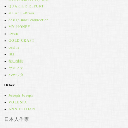
QUARTER REPORT
atelier C-Brain
design mori connection
MY HONEY
iiwan
GOLD CRAFT
cosine
f&f
松山油脂
ヤマノテ
ハナウタ
Other
Joseph Joseph
VOLUSPA
ANNIESLOAN
日本人作家