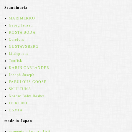
Scandinavia
MARIMEKKO
Georg Jensen
KOSTA BODA
Orrefors
GUSTAVSBERG
Littlephant
Tonfisk
KARIN CARLANDER
Joseph Joseph
FABULOUS GOOSE
SKULTUNA
Nordic Baby Basket
LE KLINT
OSMIA
made in Japan
momentum factory Orii