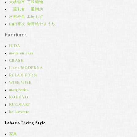
大峡健市 三和織物
一重孔希 一重陶房
河村寿昌 工房もず
山内泰次 御蒔絵やまうち
Furniture
HIDA
moda en casa
CRASH
L'aria MODERNA
RELAX FORM
WISE WISE
margherita
KOKUYO
RUGMART
bellacontte
Labotto Living Style
家具