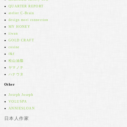
QUARTER REPORT
atelier C-Brain
design mori connection
MY HONEY
iiwan
GOLD CRAFT
cosine
f&f
松山油脂
ヤマノテ
ハナウタ
Other
Joseph Joseph
VOLUSPA
ANNIESLOAN
日本人作家