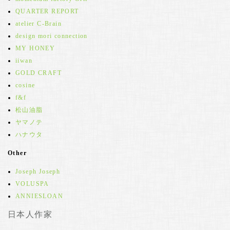
QUARTER REPORT
atelier C-Brain
design mori connection
MY HONEY
iiwan
GOLD CRAFT
cosine
f&f
松山油脂
ヤマノテ
ハナウタ
Other
Joseph Joseph
VOLUSPA
ANNIESLOAN
日本人作家