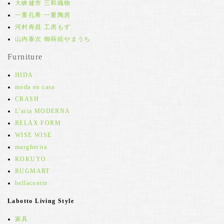
大峡健市 三和織物
一重孔希 一重陶房
河村寿昌 工房もず
山内泰次 御蒔絵やまうち
Furniture
HIDA
moda en casa
CRASH
L'aria MODERNA
RELAX FORM
WISE WISE
margherita
KOKUYO
RUGMART
bellacontte
Labotto Living Style
家具