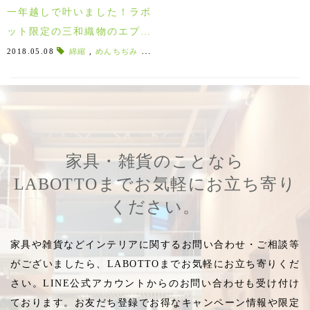
一年越しで叶いました！ラボ
ット限定の三和織物のエプロ
ンが入荷しました！
2018.05.08
綿縮
,
めんちぢみ
,
額縁仕上げ
,
額縁
,
限定エプロン
,
ラボ
家具・雑貨のことなら
LABOTTOまでお気軽にお立ち寄り
ください。
家具や雑貨などインテリアに関するお問い合わせ・ご相談等
がございましたら、LABOTTOまでお気軽にお立ち寄りくだ
さい。LINE公式アカウントからのお問い合わせも受け付け
ております。お友だち登録でお得なキャンペーン情報や限定