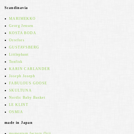
Scandinavia
MARIMEKKO
Georg Jensen
KOSTA BODA
Orrefors
GUSTAVSBERG
Littlephant
Tonfisk
KARIN CARLANDER
Joseph Joseph
FABULOUS GOOSE
SKULTUNA
Nordic Baby Basket
LE KLINT
OSMIA
made in Japan
momentum factory Orii