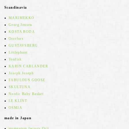
Scandinavia
MARIMEKKO
Georg Jensen
KOSTA BODA
Orrefors
GUSTAVSBERG
Littlephant
Tonfisk
KARIN CARLANDER
Joseph Joseph
FABULOUS GOOSE
SKULTUNA
Nordic Baby Basket
LE KLINT
OSMIA
made in Japan
momentum factory Orii