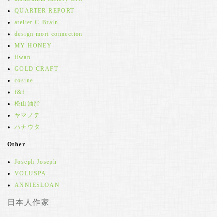
QUARTER REPORT
atelier C-Brain
design mori connection
MY HONEY
iiwan
GOLD CRAFT
cosine
f&f
松山油脂
ヤマノテ
ハナウタ
Other
Joseph Joseph
VOLUSPA
ANNIESLOAN
日本人作家