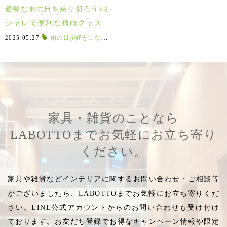
憂鬱な雨の日を乗り切ろう♪オ
シャレで便利な梅雨グッズ10
選！！
2025.05.27
雨の日が好きになる
,
雨グッズ
,
梅雨グッズ
,
リぺル
,
マリ
家具・雑貨のことなら
LABOTTOまでお気軽にお立ち寄り
ください。
家具や雑貨などインテリアに関するお問い合わせ・ご相談等
がございましたら、LABOTTOまでお気軽にお立ち寄りくだ
さい。LINE公式アカウントからのお問い合わせも受け付け
ております。お友だち登録でお得なキャンペーン情報や限定