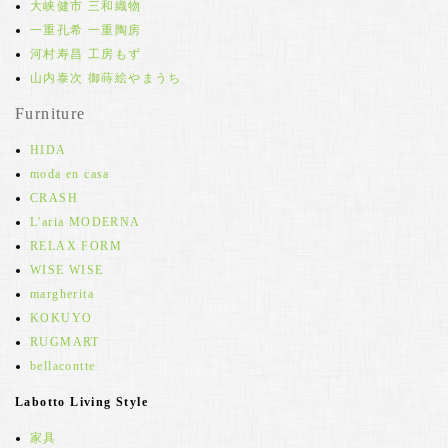
大峡健市 三和織物
一重孔希 一重陶房
河村寿昌 工房もず
山内泰次 御蒔絵やまうち
Furniture
HIDA
moda en casa
CRASH
L'aria MODERNA
RELAX FORM
WISE WISE
margherita
KOKUYO
RUGMART
bellacontte
Labotto Living Style
家具