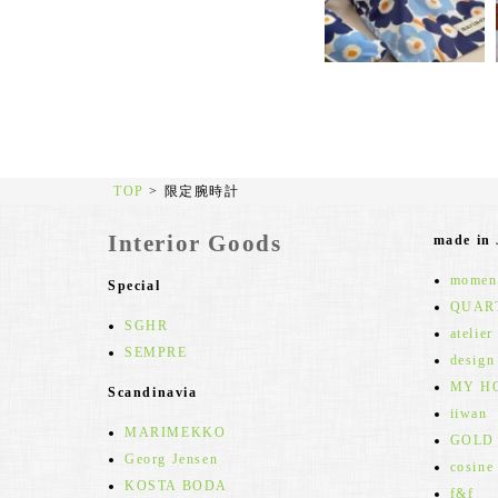
TOP
>
限定腕時計
Interior Goods
made in
moment
Special
QUAR
SGHR
atelier
SEMPRE
design
MY H
Scandinavia
iiwan
MARIMEKKO
GOLD
Georg Jensen
cosine
KOSTA BODA
f&f