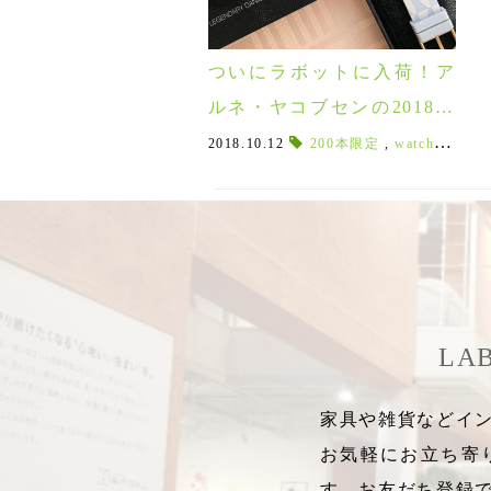
ついにラボットに入荷！ア
ルネ・ヤコブセンの2018年
日本限定腕時計・置き時計♪
2018.10.12
200本限定
,
watch
,
ウォ
LA
家具や雑貨などイン
お気軽にお立ち寄
す。お友だち登録