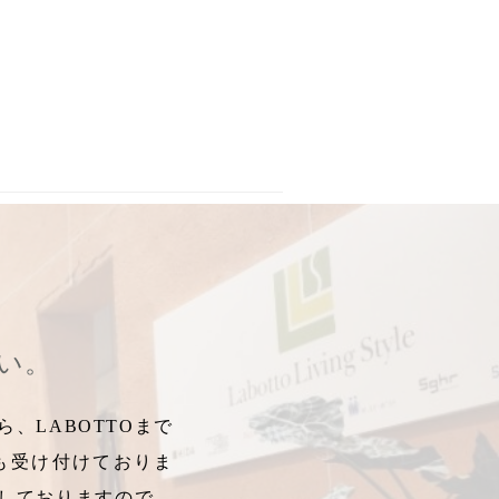
クロック
,
限定腕時計
,
２０１８限定
,
２０１８年限定
,
日本限定
,
ヤコ
さい。
、LABOTTOまで
も受け付けておりま
しておりますので、