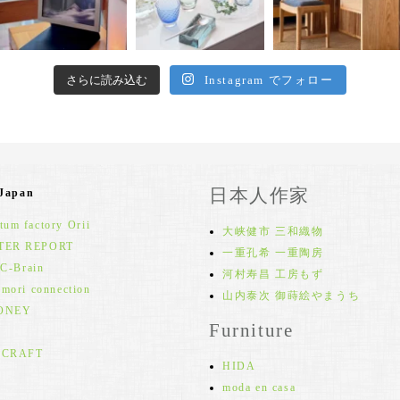
さらに読み込む
Instagram でフォロー
日本人作家
 Japan
um factory Orii
大峡健市 三和織物
TER REPORT
一重孔希 一重陶房
 C-Brain
河村寿昌 工房もず
 mori connection
山内泰次 御蒔絵やまうち
ONEY
Furniture
 CRAFT
HIDA
moda en casa