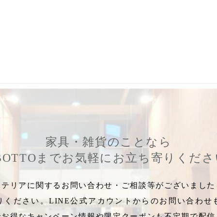
ッチ
,
STATION
,
ＬＫ
,
ファッションアイテム
,
ステーション
,
テーブル
家具・雑貨のことなら
BOTTOまでお気軽にお立ち寄りくだ
テリアに関するお問い合わせ・ご相談等がございましたら
りください。LINE公式アカウントからのお問い合わせ
でお得なキャンペーン情報や限定クーポンも不定期で配信