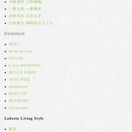
大峡健市 三和織物
一重孔希 一重陶房
河村寿昌 工房もず
山内泰次 御蒔絵やまうち
Furniture
HIDA
moda en casa
CRASH
L'aria MODERNA
RELAX FORM
WISE WISE
margherita
KOKUYO
RUGMART
bellacontte
Labotto Living Style
家具