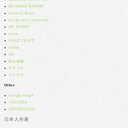
QUARTER REPORT
atelier C-Brain
design mori connection
MY HONEY
iiwan
GOLD CRAFT
cosine
f&f
松山油脂
ヤマノテ
ハナウタ
Other
Joseph Joseph
VOLUSPA
ANNIESLOAN
日本人作家