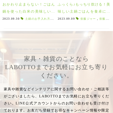
おかわり止まらない！ごはん
ふっくら♪もっちり炊ける！美
鍋を使った白米の美味しい炊
味しい土鍋ごはんを食卓に！
き方とお手入れ方法のご紹介♪
たいせい窯のごはん鍋
2023.09.30
土鍋のお手入れ方法
,
土鍋ご飯の炊き方
2023.09.09
炊飯ジャー
,
食卓に合う土鍋
,
炊飯鍋
,
,
家具・雑貨のことなら
LABOTTOまでお気軽にお立ち寄り
ください。
家具や雑貨などインテリアに関するお問い合わせ・ご相談等
がございましたら、LABOTTOまでお気軽にお立ち寄りくだ
さい。LINE公式アカウントからのお問い合わせも受け付け
ております。お友だち登録でお得なキャンペーン情報や限定