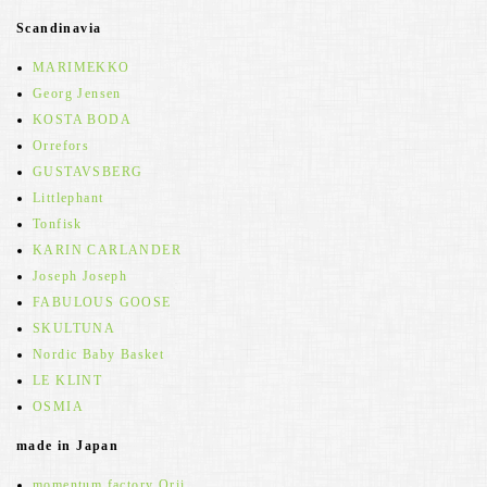
Scandinavia
MARIMEKKO
Georg Jensen
KOSTA BODA
Orrefors
GUSTAVSBERG
Littlephant
Tonfisk
KARIN CARLANDER
Joseph Joseph
FABULOUS GOOSE
SKULTUNA
Nordic Baby Basket
LE KLINT
OSMIA
made in Japan
momentum factory Orii