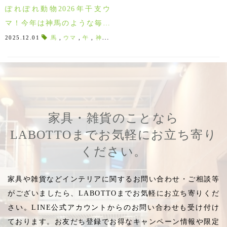
ぽれぽれ動物2026年干支ウ
マ！今年は神馬のような毎年
大人気の干支シリーズ「ウ
2025.12.01
馬
,
ウマ
,
午
,
神馬
,
お年賀コモノ
,
金
,
まねきうま
,
202
マ」が入荷！
家具・雑貨のことなら
LABOTTOまでお気軽にお立ち寄り
ください。
家具や雑貨などインテリアに関するお問い合わせ・ご相談等
がございましたら、LABOTTOまでお気軽にお立ち寄りくだ
さい。LINE公式アカウントからのお問い合わせも受け付け
ております。お友だち登録でお得なキャンペーン情報や限定