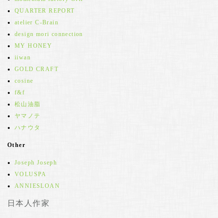
QUARTER REPORT
atelier C-Brain
design mori connection
MY HONEY
iiwan
GOLD CRAFT
cosine
f&f
松山油脂
ヤマノテ
ハナウタ
Other
Joseph Joseph
VOLUSPA
ANNIESLOAN
日本人作家