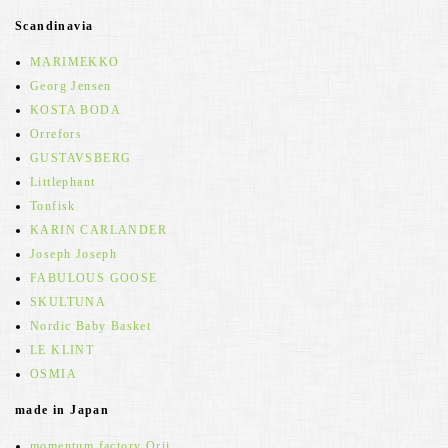
Scandinavia
MARIMEKKO
Georg Jensen
KOSTA BODA
Orrefors
GUSTAVSBERG
Littlephant
Tonfisk
KARIN CARLANDER
Joseph Joseph
FABULOUS GOOSE
SKULTUNA
Nordic Baby Basket
LE KLINT
OSMIA
made in Japan
momentum factory Orii