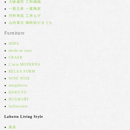
大峡健市 三和織物
一重孔希 一重陶房
河村寿昌 工房もず
山内泰次 御蒔絵やまうち
Furniture
HIDA
moda en casa
CRASH
L'aria MODERNA
RELAX FORM
WISE WISE
margherita
KOKUYO
RUGMART
bellacontte
Labotto Living Style
家具