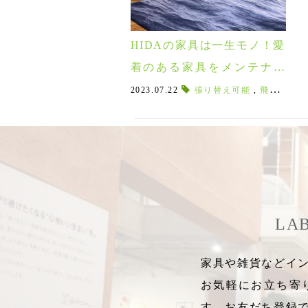
HIDAの家具は一生モノ！愛
着のある家具をメンテナン
スして永く快適に使おう！
2023.07.22
張り替え可能
,
飛騨産業修理
LA
家具や雑貨などイン
お気軽にお立ち寄
す。お友だち登録