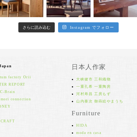
さらに読み込む
Instagram でフォロー
日本人作家
 Japan
um factory Orii
大峡健市 三和織物
TER REPORT
一重孔希 一重陶房
 C-Brain
河村寿昌 工房もず
 mori connection
山内泰次 御蒔絵やまうち
ONEY
Furniture
 CRAFT
HIDA
moda en casa