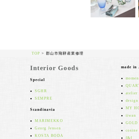
TOP
>
郡山市飛騨産業修理
Interior Goods
made in
moment
Special
QUAR
SGHR
atelier
SEMPRE
design
MY H
Scandinavia
iiwan
MARIMEKKO
GOLD
Georg Jensen
cosine
KOSTA BODA
f&f