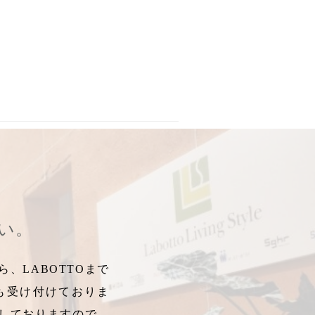
,
郡山市飛騨産業張り替え
,
郡山市家具
,
郡山市飛騨産業ソファ
,
郡山市
さい。
、LABOTTOまで
も受け付けておりま
しておりますので、