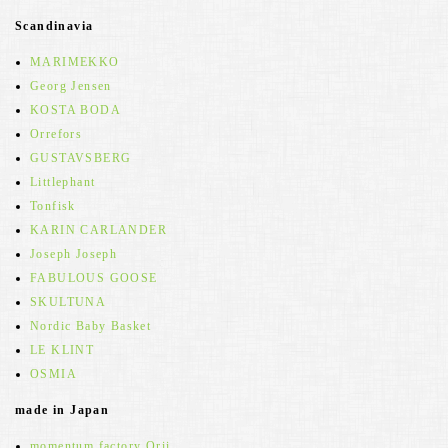
Scandinavia
MARIMEKKO
Georg Jensen
KOSTA BODA
Orrefors
GUSTAVSBERG
Littlephant
Tonfisk
KARIN CARLANDER
Joseph Joseph
FABULOUS GOOSE
SKULTUNA
Nordic Baby Basket
LE KLINT
OSMIA
made in Japan
momentum factory Orii