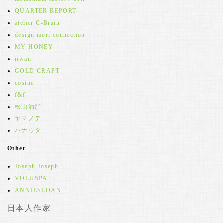
QUARTER REPORT
atelier C-Brain
design mori connection
MY HONEY
iiwan
GOLD CRAFT
cosine
f&f
松山油脂
ヤマノテ
ハナウタ
Other
Joseph Joseph
VOLUSPA
ANNIESLOAN
日本人作家