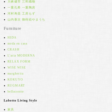
大峡健市 三和織物
一重孔希 一重陶房
河村寿昌 工房もず
山内泰次 御蒔絵やまうち
Furniture
HIDA
moda en casa
CRASH
L'aria MODERNA
RELAX FORM
WISE WISE
margherita
KOKUYO
RUGMART
bellacontte
Labotto Living Style
家具