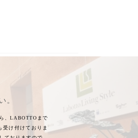
気投票
,
人気投票
,
Ｓｇｈｒ
,
スガハラ
,
スガハラガラス
さい。
、LABOTTOまで
も受け付けておりま
しておりますので、