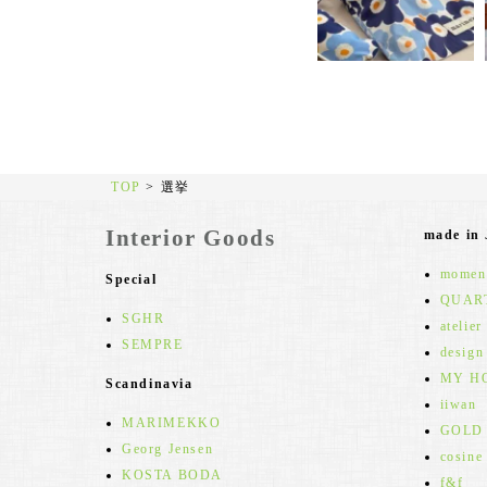
TOP
>
選挙
Interior Goods
made in
moment
Special
QUAR
SGHR
atelier
SEMPRE
design
MY H
Scandinavia
iiwan
MARIMEKKO
GOLD
Georg Jensen
cosine
KOSTA BODA
f&f