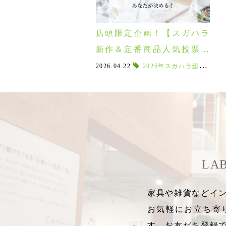
店頭限定企画！【スガハラ
新作＆定番商品人気投票】
抽選で2026年新作製品プレ
2026.04.22
2026年スガハラ総選挙
,
ゼント♪
LA
家具や雑貨などイン
お気軽にお立ち寄
す。お友だち登録