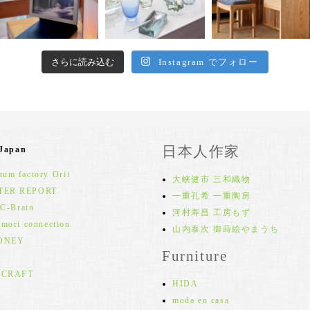
さらに読み込む
Instagram でフォロー
日本人作家
 Japan
um factory Orii
大峡健市 三和織物
TER REPORT
一重孔希 一重陶房
 C-Brain
河村寿昌 工房もず
 mori connection
山内泰次 御蒔絵やまうち
ONEY
Furniture
 CRAFT
HIDA
moda en casa