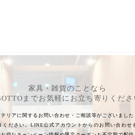
スガハラ投票
,
２大総選挙
,
選挙
,
スガハラ新作展イベント
,
スガハラ人
家具・雑貨のことなら
BOTTOまでお気軽にお立ち寄りくだ
テリアに関するお問い合わせ・ご相談等がございましたら
りください。LINE公式アカウントからのお問い合わせ
でお得なキャンペーン情報や限定クーポンも不定期で配信