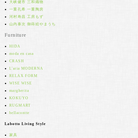
大峡健市 三和織物
一重孔希 一重陶房
河村寿昌 工房もず
山内泰次 御蒔絵やまうち
Furniture
HIDA
moda en casa
CRASH
L'aria MODERNA
RELAX FORM
WISE WISE
margherita
KOKUYO
RUGMART
bellacontte
Labotto Living Style
家具