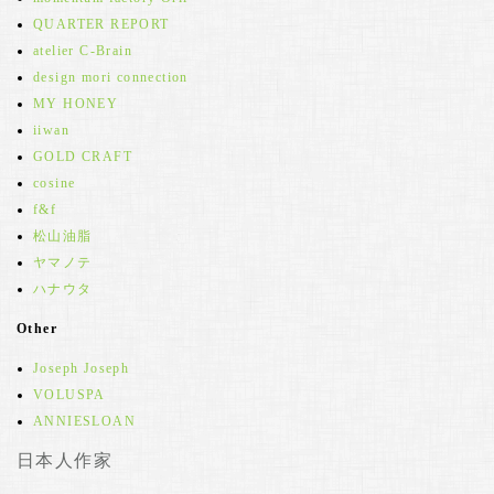
QUARTER REPORT
atelier C-Brain
design mori connection
MY HONEY
iiwan
GOLD CRAFT
cosine
f&f
松山油脂
ヤマノテ
ハナウタ
Other
Joseph Joseph
VOLUSPA
ANNIESLOAN
日本人作家