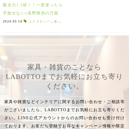
吸水力1.5倍！！一度使ったら
手放せない♪浅野撚糸の万能タ
オル「EXC エクスタシー」
2024.03.16
エクスタシー
,
速乾性に優れたタオル
,
吸水力が高い
,
すぐ
家具・雑貨のことなら
LABOTTOまでお気軽にお立ち寄り
ください。
家具や雑貨などインテリアに関するお問い合わせ・ご相談等
がございましたら、LABOTTOまでお気軽にお立ち寄りくだ
さい。LINE公式アカウントからのお問い合わせも受け付け
ております。お友だち登録でお得なキャンペーン情報や限定