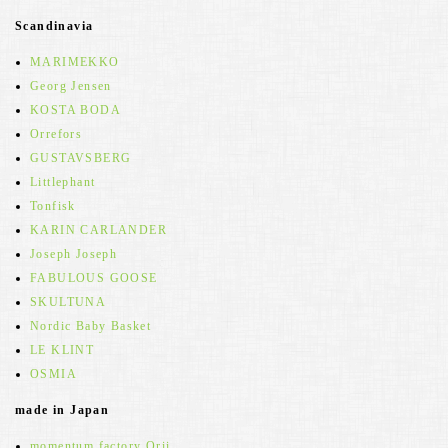
Scandinavia
MARIMEKKO
Georg Jensen
KOSTA BODA
Orrefors
GUSTAVSBERG
Littlephant
Tonfisk
KARIN CARLANDER
Joseph Joseph
FABULOUS GOOSE
SKULTUNA
Nordic Baby Basket
LE KLINT
OSMIA
made in Japan
momentum factory Orii