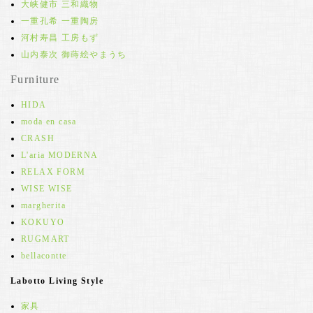
大峡健市 三和織物
一重孔希 一重陶房
河村寿昌 工房もず
山内泰次 御蒔絵やまうち
Furniture
HIDA
moda en casa
CRASH
L'aria MODERNA
RELAX FORM
WISE WISE
margherita
KOKUYO
RUGMART
bellacontte
Labotto Living Style
家具