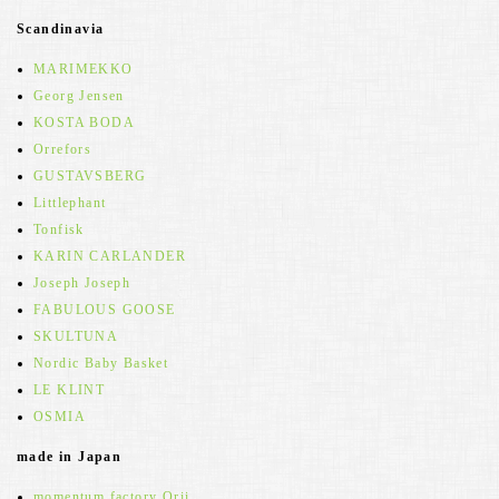
Scandinavia
MARIMEKKO
Georg Jensen
KOSTA BODA
Orrefors
GUSTAVSBERG
Littlephant
Tonfisk
KARIN CARLANDER
Joseph Joseph
FABULOUS GOOSE
SKULTUNA
Nordic Baby Basket
LE KLINT
OSMIA
made in Japan
momentum factory Orii