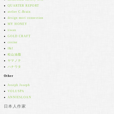
QUARTER REPORT
atelier C-Brain
design mori connection
MY HONEY
iiwan
GOLD CRAFT
cosine
f&f
松山油脂
ヤマノテ
ハナウタ
Other
Joseph Joseph
VOLUSPA
ANNIESLOAN
日本人作家