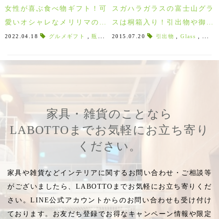
女性が喜ぶ食べ物ギフト！可
スガハラガラスの富士山グラ
愛いオシャレなメリリマのス
スは桐箱入り！引出物や御祝
ノーボールクッキー♪
にオススメな日本製グラス♪
2022.04.18
グルメギフト
,
瓶入りギフト
2015.07.20
,
お手頃ギフト
引出物
,
,
ココア味
Glass
,
,
送別
20
家具・雑貨のことなら
LABOTTOまでお気軽にお立ち寄り
ください。
家具や雑貨などインテリアに関するお問い合わせ・ご相談等
がございましたら、LABOTTOまでお気軽にお立ち寄りくだ
さい。LINE公式アカウントからのお問い合わせも受け付け
ております。お友だち登録でお得なキャンペーン情報や限定