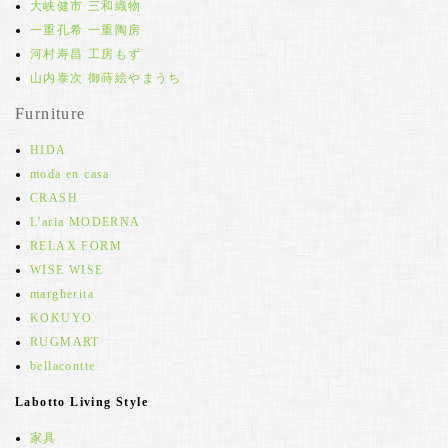
大峡健市 三和織物
一重孔希 一重陶房
河村寿昌 工房もず
山内泰次 御蒔絵やまうち
Furniture
HIDA
moda en casa
CRASH
L'aria MODERNA
RELAX FORM
WISE WISE
margherita
KOKUYO
RUGMART
bellacontte
Labotto Living Style
家具