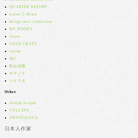
QUARTER REPORT
atelier C-Brain
design mori connection
MY HONEY
iiwan
GOLD CRAFT
cosine
f&f
松山油脂
ヤマノテ
ハナウタ
Other
Joseph Joseph
VOLUSPA
ANNIESLOAN
日本人作家