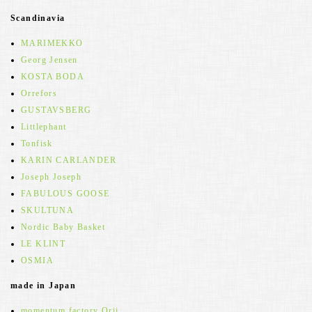
Scandinavia
MARIMEKKO
Georg Jensen
KOSTA BODA
Orrefors
GUSTAVSBERG
Littlephant
Tonfisk
KARIN CARLANDER
Joseph Joseph
FABULOUS GOOSE
SKULTUNA
Nordic Baby Basket
LE KLINT
OSMIA
made in Japan
momentum factory Orii