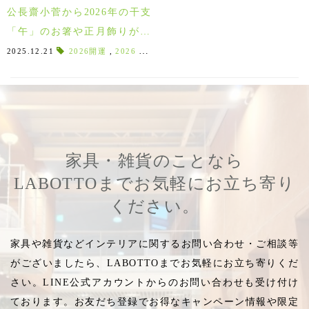
公長齋小菅から2026年の干支
「午」のお箸や正月飾りが限
定入荷！縁起物の羽子板も！
2025.12.21
2026開運
,
2026
,
2026干支
,
夫婦箸
,
2025縁起物
,
2025
家具・雑貨のことなら
LABOTTOまでお気軽にお立ち寄り
ください。
家具や雑貨などインテリアに関するお問い合わせ・ご相談等
がございましたら、LABOTTOまでお気軽にお立ち寄りくだ
さい。LINE公式アカウントからのお問い合わせも受け付け
ております。お友だち登録でお得なキャンペーン情報や限定