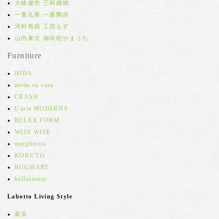
大峡健市 三和織物
一重孔希 一重陶房
河村寿昌 工房もず
山内泰次 御蒔絵やまうち
Furniture
HIDA
moda en casa
CRASH
L'aria MODERNA
RELAX FORM
WISE WISE
margherita
KOKUYO
RUGMART
bellacontte
Labotto Living Style
家具