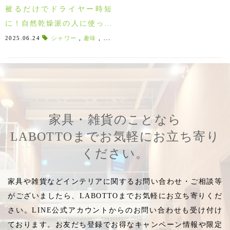
被るだけでドライヤー時短
に！自然乾燥派の人に使って
欲しい浅野撚糸の「エアーか
2025.06.24
シャワー
,
趣味
,
推し活
,
ジム
,
ターバン
,
ヘアーアイテム
おる プチターバン」
家具・雑貨のことなら
LABOTTOまでお気軽にお立ち寄り
ください。
家具や雑貨などインテリアに関するお問い合わせ・ご相談等
がございましたら、LABOTTOまでお気軽にお立ち寄りくだ
さい。LINE公式アカウントからのお問い合わせも受け付け
ております。お友だち登録でお得なキャンペーン情報や限定