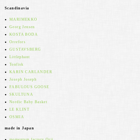
Scandinavia
MARIMEKKO
Georg Jensen
KOSTA BODA
Orrefors
GUSTAVSBERG
Littlephant
Tonfisk
KARIN CARLANDER
Joseph Joseph
FABULOUS GOOSE
SKULTUNA
Nordic Baby Basket
LE KLINT
OSMIA
made in Japan
momentum factory Orii