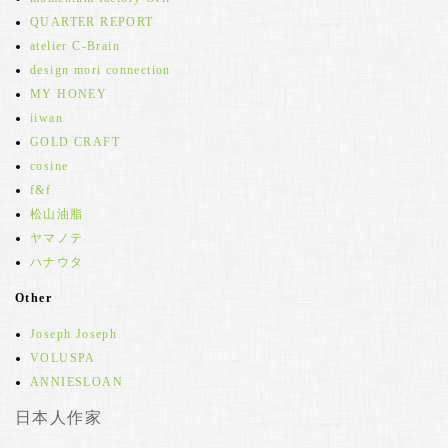
QUARTER REPORT
atelier C-Brain
design mori connection
MY HONEY
iiwan
GOLD CRAFT
cosine
f&f
松山油脂
ヤマノテ
ハナウタ
Other
Joseph Joseph
VOLUSPA
ANNIESLOAN
日本人作家