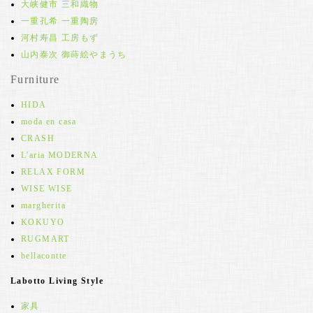
大峡健市 三和織物
一重孔希 一重陶房
河村寿昌 工房もず
山内泰次 御蒔絵やまうち
Furniture
HIDA
moda en casa
CRASH
L'aria MODERNA
RELAX FORM
WISE WISE
margherita
KOKUYO
RUGMART
bellacontte
Labotto Living Style
家具