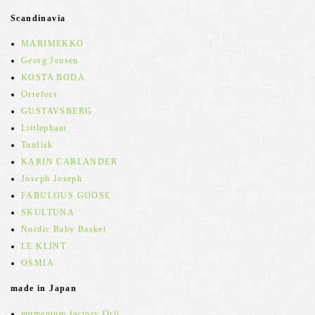
Scandinavia
MARIMEKKO
Georg Jensen
KOSTA BODA
Orrefors
GUSTAVSBERG
Littlephant
Tonfisk
KARIN CARLANDER
Joseph Joseph
FABULOUS GOOSE
SKULTUNA
Nordic Baby Basket
LE KLINT
OSMIA
made in Japan
momentum factory Orii