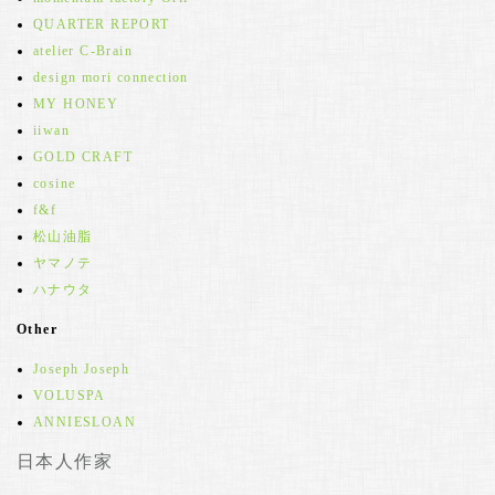
QUARTER REPORT
atelier C-Brain
design mori connection
MY HONEY
iiwan
GOLD CRAFT
cosine
f&f
松山油脂
ヤマノテ
ハナウタ
Other
Joseph Joseph
VOLUSPA
ANNIESLOAN
日本人作家