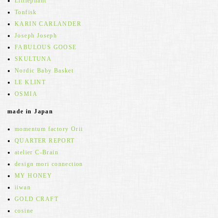
Littlephant
Tonfisk
KARIN CARLANDER
Joseph Joseph
FABULOUS GOOSE
SKULTUNA
Nordic Baby Basket
LE KLINT
OSMIA
made in Japan
momentum factory Orii
QUARTER REPORT
atelier C-Brain
design mori connection
MY HONEY
iiwan
GOLD CRAFT
cosine