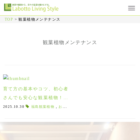
TOP
>
観葉植物メンテナンス
観葉植物メンテナンス
育て方の基本やコツ、初心者
さんでも安心な観葉植物！郡
山で買えるオススメをお教え
2025.10.30
福島観葉植物
,
お祝い観葉植物
,
ﾌｨｶｽ
,
育てやすい植物
,
葉
します！