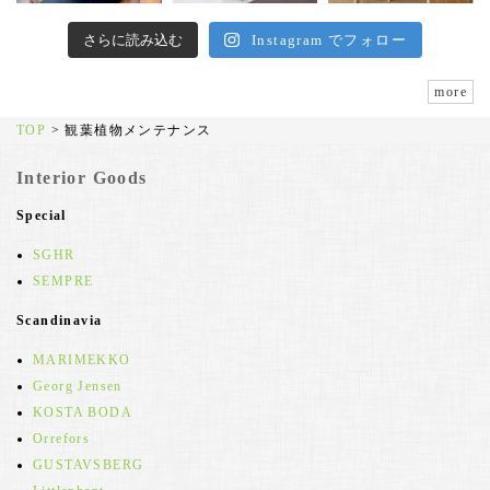
さらに読み込む
Instagram でフォロー
more
TOP
>
観葉植物メンテナンス
Interior Goods
Special
SGHR
SEMPRE
Scandinavia
MARIMEKKO
Georg Jensen
KOSTA BODA
Orrefors
GUSTAVSBERG