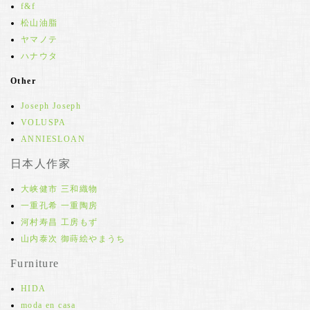
f&f
松山油脂
ヤマノテ
ハナウタ
Other
Joseph Joseph
VOLUSPA
ANNIESLOAN
日本人作家
大峡健市 三和織物
一重孔希 一重陶房
河村寿昌 工房もず
山内泰次 御蒔絵やまうち
Furniture
HIDA
moda en casa