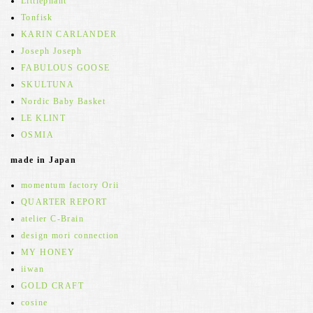
Littlephant
Tonfisk
KARIN CARLANDER
Joseph Joseph
FABULOUS GOOSE
SKULTUNA
Nordic Baby Basket
LE KLINT
OSMIA
made in Japan
momentum factory Orii
QUARTER REPORT
atelier C-Brain
design mori connection
MY HONEY
iiwan
GOLD CRAFT
cosine