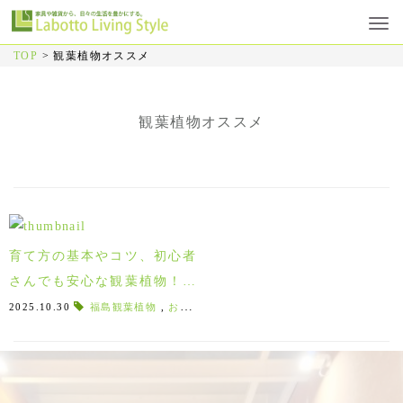
TOP
>
観葉植物オススメ
観葉植物オススメ
育て方の基本やコツ、初心者
さんでも安心な観葉植物！郡
山で買えるオススメをお教え
2025.10.30
福島観葉植物
,
お祝い観葉植物
,
ﾌｨｶｽ
,
育てやすい植物
,
葉
します！