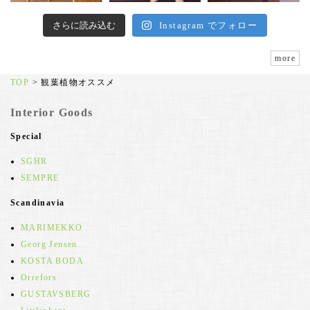
さらに読み込む
Instagram でフォロー
more
TOP
>
観葉植物オススメ
Interior Goods
Special
SGHR
SEMPRE
Scandinavia
MARIMEKKO
Georg Jensen
KOSTA BODA
Orrefors
GUSTAVSBERG