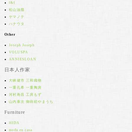
f&f
松山油脂
ヤマノテ
ハナウタ
Other
Joseph Joseph
VOLUSPA
ANNIESLOAN
日本人作家
大峡健市 三和織物
一重孔希 一重陶房
河村寿昌 工房もず
山内泰次 御蒔絵やまうち
Furniture
HIDA
moda en casa