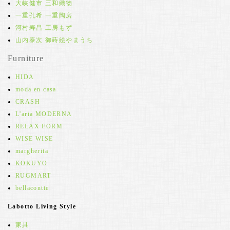
大峡健市 三和織物
一重孔希 一重陶房
河村寿昌 工房もず
山内泰次 御蒔絵やまうち
Furniture
HIDA
moda en casa
CRASH
L'aria MODERNA
RELAX FORM
WISE WISE
margherita
KOKUYO
RUGMART
bellacontte
Labotto Living Style
家具