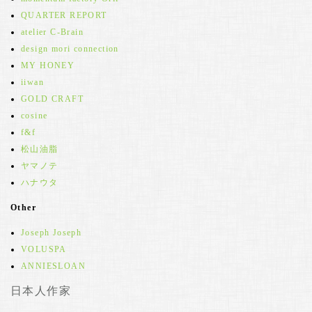
QUARTER REPORT
atelier C-Brain
design mori connection
MY HONEY
iiwan
GOLD CRAFT
cosine
f&f
松山油脂
ヤマノテ
ハナウタ
Other
Joseph Joseph
VOLUSPA
ANNIESLOAN
日本人作家