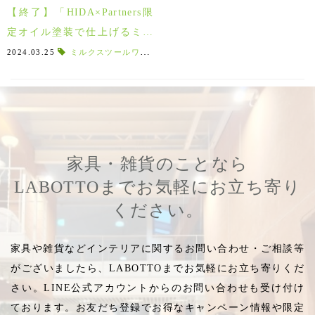
【終了】「HIDA×Partners限
定オイル塗装で仕上げるミル
クスツールワークショップ」3
2024.03.25
ミルクスツールワークショップ
,
飛騨の家具
,
手作り家具
,
月22～24日！ご参加の皆様あ
りがとうございました♪
家具・雑貨のことなら
LABOTTOまでお気軽にお立ち寄り
ください。
家具や雑貨などインテリアに関するお問い合わせ・ご相談等
がございましたら、LABOTTOまでお気軽にお立ち寄りくだ
さい。LINE公式アカウントからのお問い合わせも受け付け
ております。お友だち登録でお得なキャンペーン情報や限定