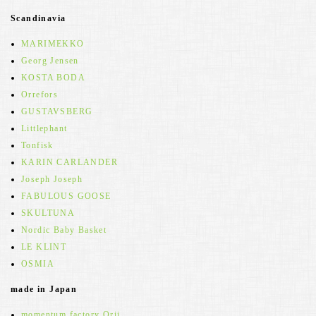
Scandinavia
MARIMEKKO
Georg Jensen
KOSTA BODA
Orrefors
GUSTAVSBERG
Littlephant
Tonfisk
KARIN CARLANDER
Joseph Joseph
FABULOUS GOOSE
SKULTUNA
Nordic Baby Basket
LE KLINT
OSMIA
made in Japan
momentum factory Orii