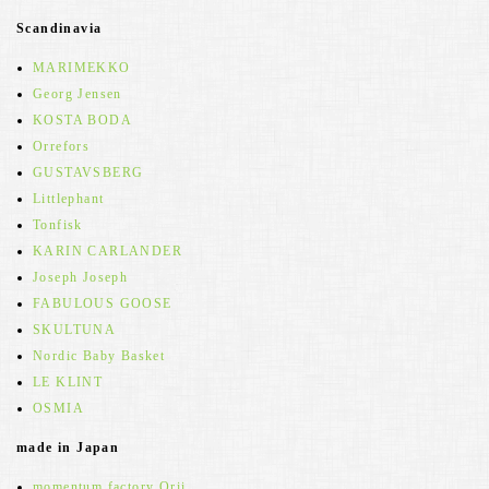
Scandinavia
MARIMEKKO
Georg Jensen
KOSTA BODA
Orrefors
GUSTAVSBERG
Littlephant
Tonfisk
KARIN CARLANDER
Joseph Joseph
FABULOUS GOOSE
SKULTUNA
Nordic Baby Basket
LE KLINT
OSMIA
made in Japan
momentum factory Orii