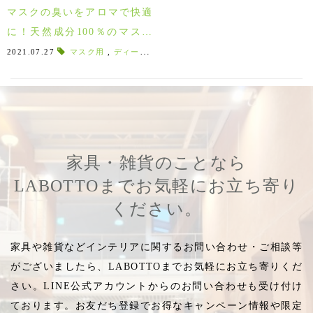
マスクの臭いをアロマで快適
に！天然成分100％のマスク
用スプレー♪
2021.07.27
マスク用
,
ディート無添加
,
天然素材
,
ナチュラル派
,
きつ
家具・雑貨のことなら
LABOTTOまでお気軽にお立ち寄り
ください。
家具や雑貨などインテリアに関するお問い合わせ・ご相談等
がございましたら、LABOTTOまでお気軽にお立ち寄りくだ
さい。LINE公式アカウントからのお問い合わせも受け付け
ております。お友だち登録でお得なキャンペーン情報や限定