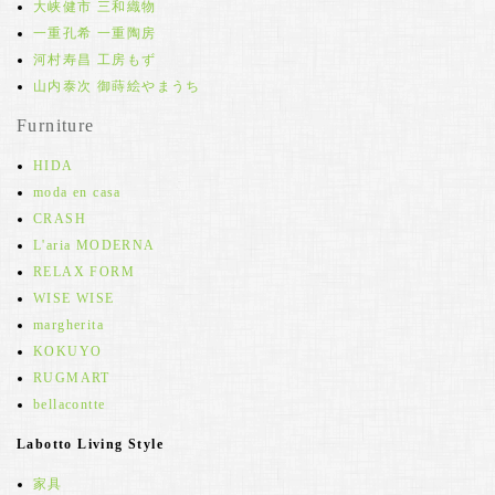
大峡健市 三和織物
一重孔希 一重陶房
河村寿昌 工房もず
山内泰次 御蒔絵やまうち
Furniture
HIDA
moda en casa
CRASH
L'aria MODERNA
RELAX FORM
WISE WISE
margherita
KOKUYO
RUGMART
bellacontte
Labotto Living Style
家具