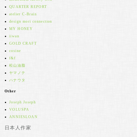
QUARTER REPORT
atelier C-Brain
design mori connection
MY HONEY
iiwan
GOLD CRAFT
cosine
f&f
松山油脂
ヤマノテ
ハナウタ
Other
Joseph Joseph
VOLUSPA
ANNIESLOAN
日本人作家