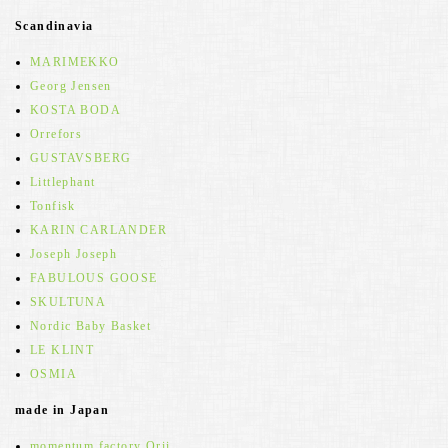
Scandinavia
MARIMEKKO
Georg Jensen
KOSTA BODA
Orrefors
GUSTAVSBERG
Littlephant
Tonfisk
KARIN CARLANDER
Joseph Joseph
FABULOUS GOOSE
SKULTUNA
Nordic Baby Basket
LE KLINT
OSMIA
made in Japan
momentum factory Orii