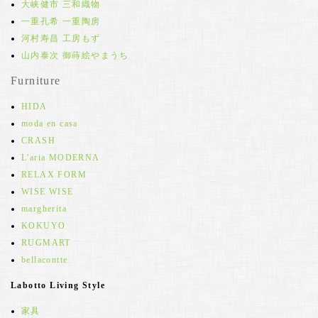
大峡健市 三和織物
一重孔希 一重陶房
河村寿昌 工房もず
山内泰次 御蒔絵やまうち
Furniture
HIDA
moda en casa
CRASH
L'aria MODERNA
RELAX FORM
WISE WISE
margherita
KOKUYO
RUGMART
bellacontte
Labotto Living Style
家具