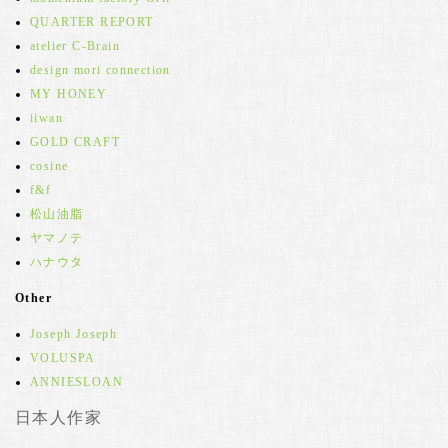
QUARTER REPORT
atelier C-Brain
design mori connection
MY HONEY
iiwan
GOLD CRAFT
cosine
f&f
松山油脂
ヤマノテ
ハナウタ
Other
Joseph Joseph
VOLUSPA
ANNIESLOAN
日本人作家