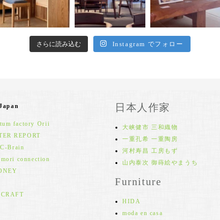
さらに読み込む
Instagram でフォロー
日本人作家
 Japan
um factory Orii
大峡健市 三和織物
TER REPORT
一重孔希 一重陶房
 C-Brain
河村寿昌 工房もず
 mori connection
山内泰次 御蒔絵やまうち
ONEY
Furniture
 CRAFT
HIDA
moda en casa