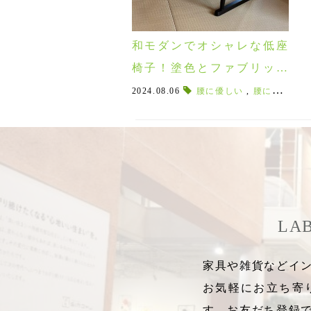
和モダンでオシャレな低座
椅子！塗色とファブリック
が選べるHIDAの「低座」
2024.08.06
腰に優しい
,
腰に優しい椅子
LA
家具や雑貨などイン
お気軽にお立ち寄
す。お友だち登録