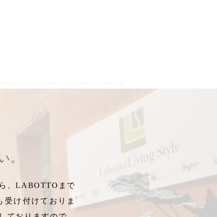
ック
,
畳み専用
,
畳専用
,
畳専用椅子
,
ローチェア
,
椎間板
,
腰痛帽子
,
さい。
、LABOTTOまで
も受け付けておりま
しておりますので、