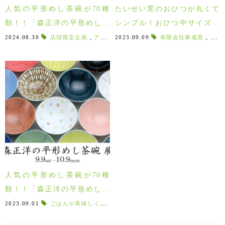
人気の平形めし茶碗が70種
たいせい窯のおひつが丸くて
類！！「森正洋の平形めし茶
シンプル！おひつ中サイズで
碗 展 」2024年9/7～
何合入る？おひつの5つのひみ
2024.08.30
店頭限定企画
,
アンケートに答えて商品ゲット
2023.09.09
有限会社泰成窯
,
KIRIFFT
,
ガス
,
つも調査しました♪
人気の平形めし茶碗が70種
類！！「森正洋の平形めし茶
碗 展 」9/9(土)～
2023.09.01
ごはんが美味しくなる
,
土鍋ごはん
,
美味しいごはん
,
平形