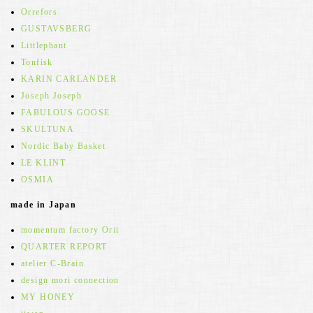
Orrefors
GUSTAVSBERG
Littlephant
Tonfisk
KARIN CARLANDER
Joseph Joseph
FABULOUS GOOSE
SKULTUNA
Nordic Baby Basket
LE KLINT
OSMIA
made in Japan
momentum factory Orii
QUARTER REPORT
atelier C-Brain
design mori connection
MY HONEY