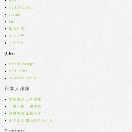
iiwan
GOLD CRAFT
cosine
f&f
松山油脂
ヤマノテ
ハナウタ
Other
Joseph Joseph
VOLUSPA
ANNIESLOAN
日本人作家
大峡健市 三和織物
一重孔希 一重陶房
河村寿昌 工房もず
山内泰次 御蒔絵やまうち
Furniture