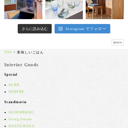
さらに読み込む
Instagram でフォロー
more
TOP
>
美味しいごはん
Interior Goods
Special
SGHR
SEMPRE
Scandinavia
MARIMEKKO
Georg Jensen
KOSTA BODA