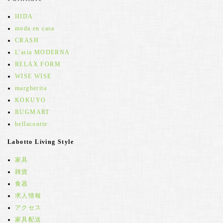
HIDA
moda en casa
CRASH
L'aria MODERNA
RELAX FORM
WISE WISE
margherita
KOKUYO
RUGMART
bellacontte
Labotto Living Style
家具
雑貨
食器
求人情報
アクセス
家具配送