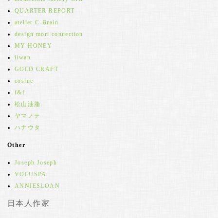
QUARTER REPORT
atelier C-Brain
design mori connection
MY HONEY
iiwan
GOLD CRAFT
cosine
f&f
松山油脂
ヤマノテ
ハナウタ
Other
Joseph Joseph
VOLUSPA
ANNIESLOAN
日本人作家