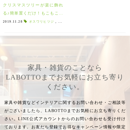
クリスマスツリーが楽に飾れ
る♪簡単置くだけ！もこもこの
クリスマス飾り！！
2019.11.28
オスワリヒツジ
,
羊
,
もここ
,
ハンドクラフト
,
モコモコ
,
家具・雑貨のことなら
LABOTTOまでお気軽にお立ち寄り
ください。
家具や雑貨などインテリアに関するお問い合わせ・ご相談等
がございましたら、LABOTTOまでお気軽にお立ち寄りくだ
さい。LINE公式アカウントからのお問い合わせも受け付け
ております。お友だち登録でお得なキャンペーン情報や限定