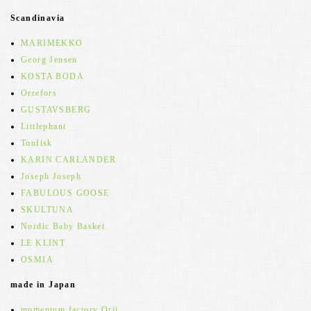
Scandinavia
MARIMEKKO
Georg Jensen
KOSTA BODA
Orrefors
GUSTAVSBERG
Littlephant
Tonfisk
KARIN CARLANDER
Joseph Joseph
FABULOUS GOOSE
SKULTUNA
Nordic Baby Basket
LE KLINT
OSMIA
made in Japan
momentum factory Orii