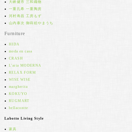
大峡健市 三和織物
一重孔希 一重陶房
河村寿昌 工房もず
山内泰次 御蒔絵やまうち
Furniture
HIDA
moda en casa
CRASH
L'aria MODERNA
RELAX FORM
WISE WISE
margherita
KOKUYO
RUGMART
bellacontte
Labotto Living Style
家具